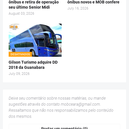
ônibus e retira de operação
ônibus novos e MOB confere
seu último Senior Midi
July 16, 2026
August 03, 2026
DESATIVADOS
Gilson Turismo adquire DD
2018 da Guanabara
July 09, 2026
Deixe seu comentário sobre nossas matérias, ou mande
sugestões através do contato
mobceara@gmail.com
.
Ressaltamos que não nos responsabilizamos pelo conteúdo
dos mesmos.
Postar um comentário (0)