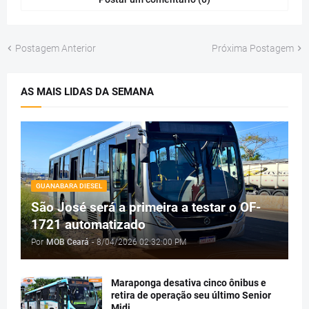
Postagem Anterior
Próxima Postagem
AS MAIS LIDAS DA SEMANA
GUANABARA DIESEL
São José será a primeira a testar o OF-
1721 automatizado
Por
MOB Ceará
-
8/04/2026 02:32:00 PM
Maraponga desativa cinco ônibus e
retira de operação seu último Senior
Midi