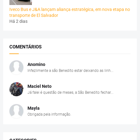
Iveco Bus e J&A lançam aliança estratégica, em nova etapa no
transporte de El Salvador
Há 2 dias
COMENTÁRIOS
Anomino
Infezlimente a são Benedito estar deixando as linh...
Maciel Neto
Já falei é questão de meses, a São Benedito fechar...
Mayla
Obrigada pela informação.