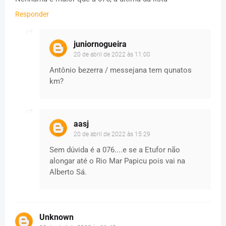
Responder
juniornogueira
20 de abril de 2022 às 11:00
Antônio bezerra / messejana tem qunatos
km?
aasj
20 de abril de 2022 às 15:29
Sem dúvida é a 076....e se a Etufor não
alongar até o Rio Mar Papicu pois vai na
Alberto Sá.
Unknown