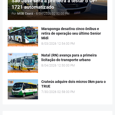
São José será a primeira a testar o OF-
1721 automatizado
Por
MOB Ceará
-
8/04/2026 02:32:00 PM
Maraponga desativa cinco ônibus e
retira de operação seu último Senior
Midi
8/03/2026 12:54:00 PM
Natal (RN) avança para a primeira
licitação do transporte urbano
8/04/2026 12:50:00 PM
Crateús adquire dois micros 0km para o
TRUE
7/30/2026 02:58:00 PM