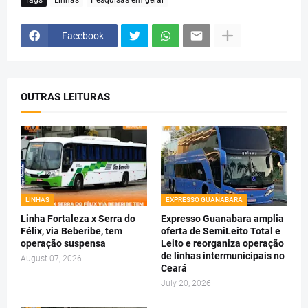
Facebook
OUTRAS LEITURAS
LINHAS
EXPRESSO GUANABARA
Linha Fortaleza x Serra do
Expresso Guanabara amplia
Félix, via Beberibe, tem
oferta de SemiLeito Total e
operação suspensa
Leito e reorganiza operação
de linhas intermunicipais no
August 07, 2026
Ceará
July 20, 2026