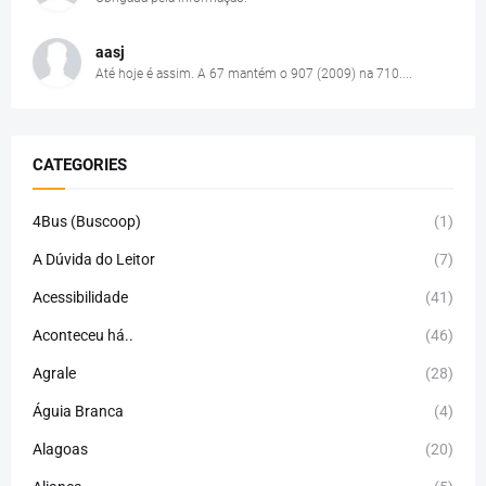
aasj
Até hoje é assim. A 67 mantém o 907 (2009) na 710....
CATEGORIES
4Bus (Buscoop)
(1)
A Dúvida do Leitor
(7)
Acessibilidade
(41)
Aconteceu há..
(46)
Agrale
(28)
Águia Branca
(4)
Alagoas
(20)