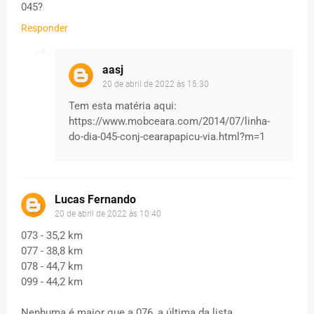
045?
Responder
aasj
20 de abril de 2022 às 15:30
Tem esta matéria aqui:
https://www.mobceara.com/2014/07/linha-
do-dia-045-conj-cearapapicu-via.html?m=1
Lucas Fernando
20 de abril de 2022 às 10:40
073 - 35,2 km
077 - 38,8 km
078 - 44,7 km
099 - 44,2 km
Nenhuma é maior que a 076, a última da lista