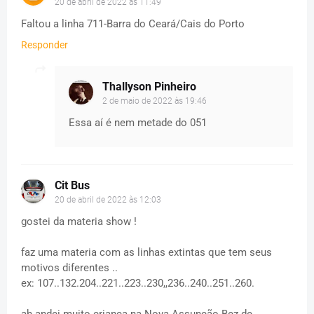
20 de abril de 2022 às 11:49
Faltou a linha 711-Barra do Ceará/Cais do Porto
Responder
Thallyson Pinheiro
2 de maio de 2022 às 19:46
Essa aí é nem metade do 051
Cit Bus
20 de abril de 2022 às 12:03
gostei da materia show !
faz uma materia com as linhas extintas que tem seus
motivos diferentes ..
ex: 107..132.204..221..223..230,,236..240..251..260.