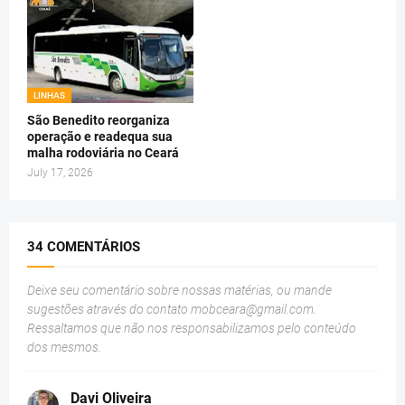
LINHAS
São Benedito reorganiza
operação e readequa sua
malha rodoviária no Ceará
July 17, 2026
34 COMENTÁRIOS
Deixe seu comentário sobre nossas matérias, ou mande
sugestões através do contato
mobceara@gmail.com
.
Ressaltamos que não nos responsabilizamos pelo conteúdo
dos mesmos.
Davi Oliveira