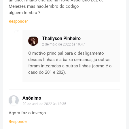
ah andei muito criança na Nova Assunção Bez de
Menezes mas nao.lembro do codigo
alguem lembra ?
Responder
Thallyson Pinheiro
2 de maio de 2022 às 19:47
O motivo principal para o desligamento
dessas linhas é a baixa demanda, já outras
foram integradas a outras linhas (como é o
caso do 201 e 202).
Anônimo
20 de abril de 2022 às 12:35
Agora faz o inverço
Responder