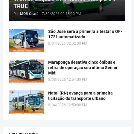
TRUE
Por
MOB Ceará
-
7/30/2026 02:58:00 PM
São José será a primeira a testar o OF-
1721 automatizado
8/04/2026 02:32:00 PM
Maraponga desativa cinco ônibus e
retira de operação seu último Senior
Midi
8/03/2026 12:54:00 PM
Natal (RN) avança para a primeira
licitação do transporte urbano
8/04/2026 12:50:00 PM