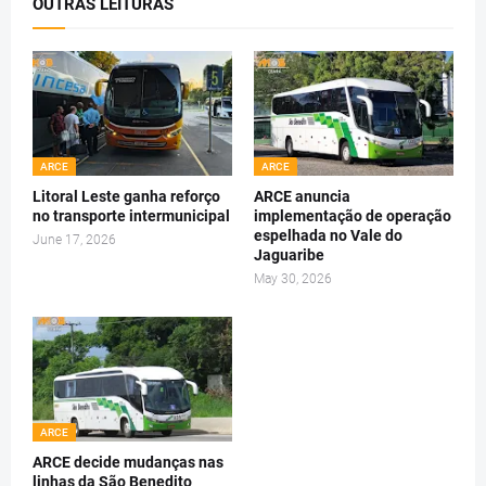
OUTRAS LEITURAS
ARCE
ARCE
Litoral Leste ganha reforço
ARCE anuncia
no transporte intermunicipal
implementação de operação
espelhada no Vale do
June 17, 2026
Jaguaribe
May 30, 2026
ARCE
ARCE decide mudanças nas
linhas da São Benedito