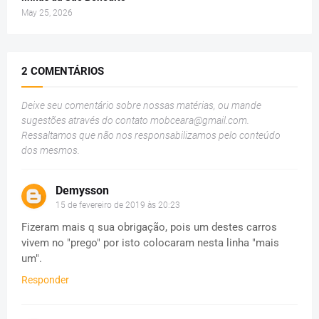
May 25, 2026
2 COMENTÁRIOS
Deixe seu comentário sobre nossas matérias, ou mande
sugestões através do contato
mobceara@gmail.com
.
Ressaltamos que não nos responsabilizamos pelo conteúdo
dos mesmos.
Demysson
15 de fevereiro de 2019 às 20:23
Fizeram mais q sua obrigação, pois um destes carros
vivem no "prego" por isto colocaram nesta linha "mais
um".
Responder