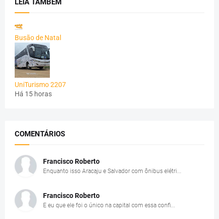
LEIA TAMBÉM
Busão de Natal
UniTurismo 2207
Há 15 horas
COMENTÁRIOS
Francisco Roberto
Enquanto isso Aracaju e Salvador com ônibus elétri...
Francisco Roberto
E eu que ele foi o único na capital com essa confi...