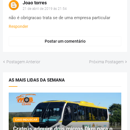
Joao torres
21 de abril de 2019 às 21:54
não é obrigracao trata se de uma empresa particular
Responder
Postar um comentário
Postagem Anterior
Próxima Postagem
AS MAIS LIDAS DA SEMANA
CAIO INDUSCAR
Crateús adquire dois micros 0km para o