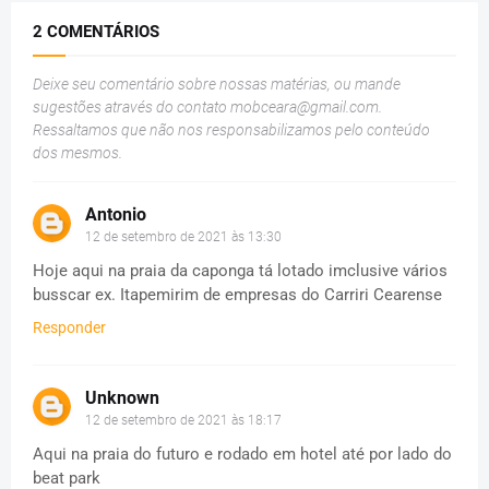
2 COMENTÁRIOS
Deixe seu comentário sobre nossas matérias, ou mande
sugestões através do contato
mobceara@gmail.com
.
Ressaltamos que não nos responsabilizamos pelo conteúdo
dos mesmos.
Antonio
12 de setembro de 2021 às 13:30
Hoje aqui na praia da caponga tá lotado imclusive vários
busscar ex. Itapemirim de empresas do Carriri Cearense
Responder
Unknown
12 de setembro de 2021 às 18:17
Aqui na praia do futuro e rodado em hotel até por lado do
beat park