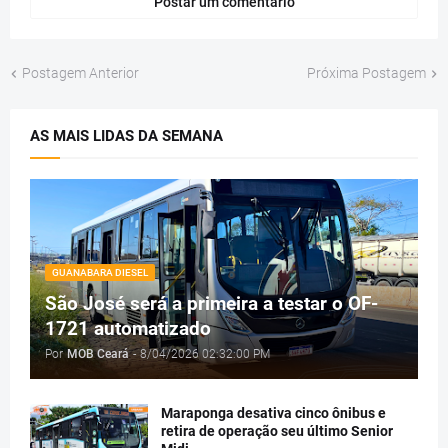
Postar um comentário
Postagem Anterior
Próxima Postagem
AS MAIS LIDAS DA SEMANA
GUANABARA DIESEL
São José será a primeira a testar o OF-
1721 automatizado
Por
MOB Ceará
-
8/04/2026 02:32:00 PM
Maraponga desativa cinco ônibus e
retira de operação seu último Senior