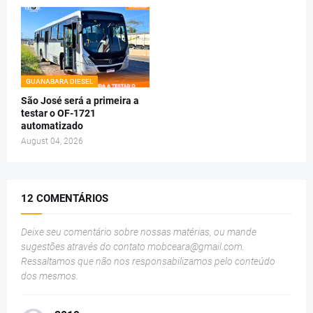
GUANABARA DIESEL
São José será a primeira a
testar o OF-1721
automatizado
August 04, 2026
12 COMENTÁRIOS
Deixe seu comentário sobre nossas matérias, ou mande
sugestões através do contato
mobceara@gmail.com
.
Ressaltamos que não nos responsabilizamos pelo conteúdo
dos mesmos.