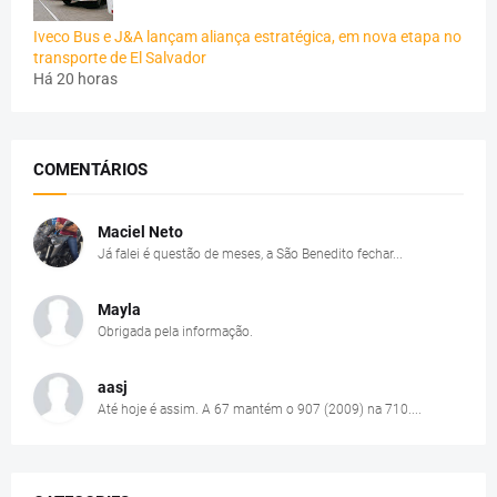
Iveco Bus e J&A lançam aliança estratégica, em nova etapa no
transporte de El Salvador
Há 20 horas
COMENTÁRIOS
Maciel Neto
Já falei é questão de meses, a São Benedito fechar...
Mayla
Obrigada pela informação.
aasj
Até hoje é assim. A 67 mantém o 907 (2009) na 710....