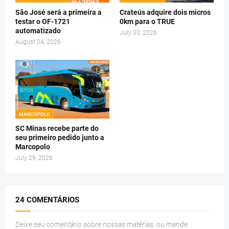
São José será a primeira a
Crateús adquire dois micros
testar o OF-1721
0km para o TRUE
automatizado
July 30, 2026
August 04, 2026
MARCOPOLO
SC Minas recebe parte do
seu primeiro pedido junto a
Marcopolo
July 29, 2026
24 COMENTÁRIOS
Deixe seu comentário sobre nossas matérias, ou mande