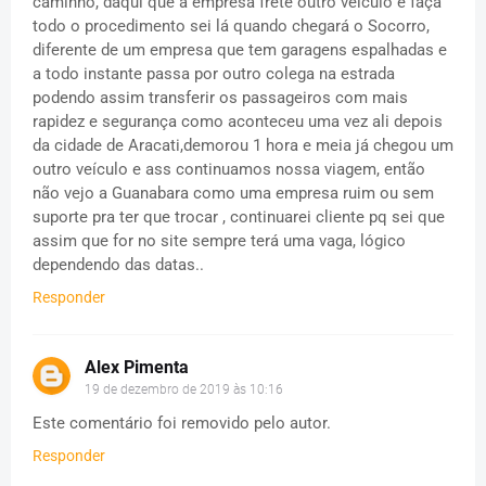
caminho, daqui que a empresa frete outro veículo e faça
todo o procedimento sei lá quando chegará o Socorro,
diferente de um empresa que tem garagens espalhadas e
a todo instante passa por outro colega na estrada
podendo assim transferir os passageiros com mais
rapidez e segurança como aconteceu uma vez ali depois
da cidade de Aracati,demorou 1 hora e meia já chegou um
outro veículo e ass continuamos nossa viagem, então
não vejo a Guanabara como uma empresa ruim ou sem
suporte pra ter que trocar , continuarei cliente pq sei que
assim que for no site sempre terá uma vaga, lógico
dependendo das datas..
Responder
Alex Pimenta
19 de dezembro de 2019 às 10:16
Este comentário foi removido pelo autor.
Responder