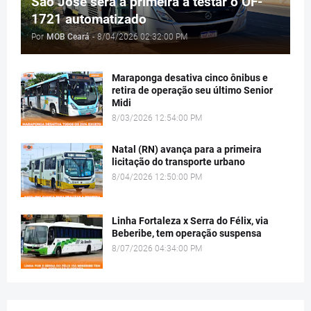
São José será a primeira a testar o OF-
1721 automatizado
Por
MOB Ceará
-
8/04/2026 02:32:00 PM
Maraponga desativa cinco ônibus e
retira de operação seu último Senior
Midi
8/03/2026 12:54:00 PM
Natal (RN) avança para a primeira
licitação do transporte urbano
8/04/2026 12:50:00 PM
Linha Fortaleza x Serra do Félix, via
Beberibe, tem operação suspensa
8/07/2026 04:34:00 PM