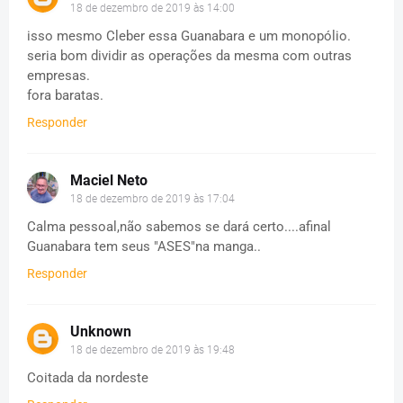
18 de dezembro de 2019 às 14:00
isso mesmo Cleber essa Guanabara e um monopólio.
seria bom dividir as operações da mesma com outras
empresas.
fora baratas.
Responder
Maciel Neto
18 de dezembro de 2019 às 17:04
Calma pessoal,não sabemos se dará certo....afinal
Guanabara tem seus "ASES"na manga..
Responder
Unknown
18 de dezembro de 2019 às 19:48
Coitada da nordeste