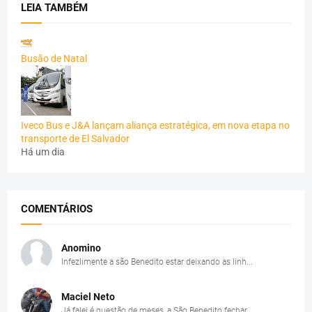
LEIA TAMBÉM
Busão de Natal
Iveco Bus e J&A lançam aliança estratégica, em nova etapa no
transporte de El Salvador
Há um dia
COMENTÁRIOS
Anomino
Infezlimente a são Benedito estar deixando as linh...
Maciel Neto
Já falei é questão de meses, a São Benedito fechar...