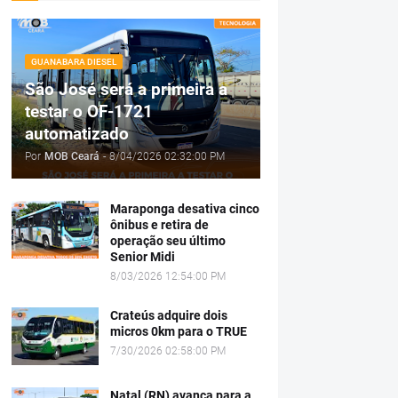
GUANABARA DIESEL
São José será a primeira a
testar o OF-1721
automatizado
Por
MOB Ceará
-
8/04/2026 02:32:00 PM
Maraponga desativa cinco
ônibus e retira de
operação seu último
Senior Midi
8/03/2026 12:54:00 PM
Crateús adquire dois
micros 0km para o TRUE
7/30/2026 02:58:00 PM
Natal (RN) avança para a