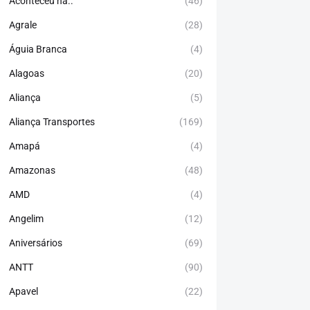
Aconteceu há..
(46)
Agrale
(28)
Águia Branca
(4)
Alagoas
(20)
Aliança
(5)
Aliança Transportes
(169)
Amapá
(4)
Amazonas
(48)
AMD
(4)
Angelim
(12)
Aniversários
(69)
ANTT
(90)
Apavel
(22)