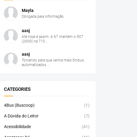
Mayla
Obrigada pela informação.
aasj
Até hoje é assim. A 67 mantém o 907
(2009) na 710....
aasj
Torcendo para que venha mais ônibus
automatizados ...
CATEGORIES
4Bus (Buscoop)
(1)
A Dúvida do Leitor
(7)
Acessibilidade
(41)