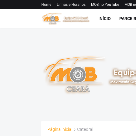
Home
Linhas e Horários
MOB no YouTube
MOB n
INÍCIO
PARCEI
Página inicial
Catedral