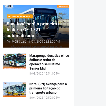
GUANABARA DIESEL
São José será a primeira a
testar o OF-1721
automatizado
Por
MOB Ceará
-
8/04/2026 02:32:00 PM
Maraponga desativa cinco
ônibus e retira de
operação seu último
Senior Midi
8/03/2026 12:54:00 PM
Natal (RN) avança para a
primeira licitação do
transporte urbano
8/04/2026 12:50:00 PM