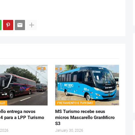
LLO
FRETAMENTO E TURISMO
llo entrega novos
MS Turismo recebe seus
 para a LPP Turismo
micros Mascarello GranMicro
S3
 2026
January 30, 2026