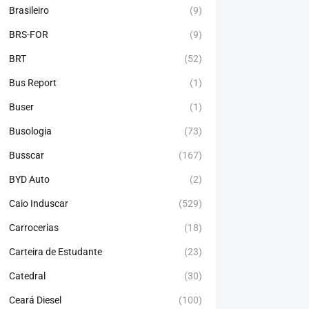
Brasileiro
(9)
BRS-FOR
(9)
BRT
(52)
Bus Report
(1)
Buser
(1)
Busologia
(73)
Busscar
(167)
BYD Auto
(2)
Caio Induscar
(529)
Carrocerias
(18)
Carteira de Estudante
(23)
Catedral
(30)
Ceará Diesel
(100)