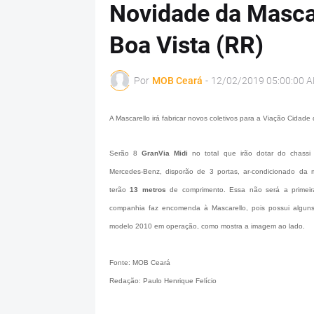
Novidade da Mascar
Boa Vista (RR)
Por
MOB Ceará
-
12/02/2019 05:00:00 
A Mascarello irá fabricar novos coletivos para a Viação Cidade
Serão 8
GranVia Midi
no total que irão dotar do chass
Mercedes-Benz, disporão de 3 portas, ar-condicionado da 
terão
13 metros
de comprimento. Essa não será a primei
companhia faz encomenda à Mascarello, pois possui alguns
modelo 2010 em operação, como mostra a imagem ao lado.
Fonte: MOB Ceará
Redação: Paulo Henrique Felício