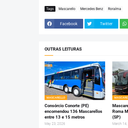
Tags
Mascarello
Mercedes Benz
Roraíma
Facebook
Twitter
OUTRAS LEITURAS
MASCARELLO
MASCARE
Consórcio Conorte (PE)
Mascare
encomendou 136 Mascarellos
Roma M4
entre 13 e 15 metros
(SP)
May 23, 2026
March 14,