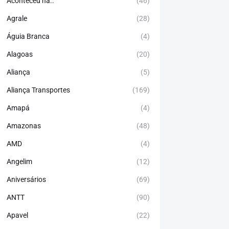
Aconteceu há..
(46)
Agrale
(28)
Águia Branca
(4)
Alagoas
(20)
Aliança
(5)
Aliança Transportes
(169)
Amapá
(4)
Amazonas
(48)
AMD
(4)
Angelim
(12)
Aniversários
(69)
ANTT
(90)
Apavel
(22)