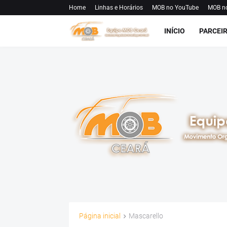
Home
Linhas e Horários
MOB no YouTube
MOB n
INÍCIO
PARCEI
Página inicial
Mascarello