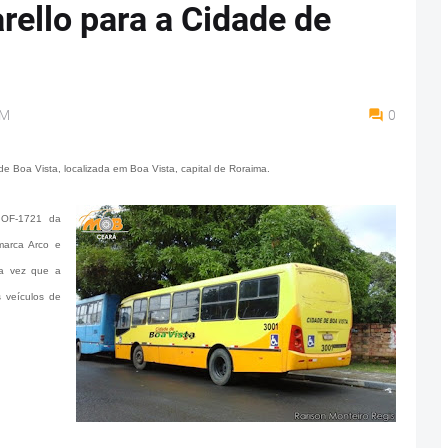
ello para a Cidade de
AM
0
 de Boa Vista, localizada em Boa Vista, capital de Roraima.
i OF-1721 da
marca Arco e
ra vez que a
 veículos de