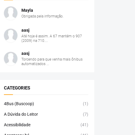
Mayla
Obrigada pela informação.
aasj
Até hoje é assim. A 67 mantém o 907
(2009) na 710....
aasj
Torcendo para que venha mais ônibus
automatizados ...
CATEGORIES
4Bus (Buscoop)
(1)
A Dúvida do Leitor
(7)
Acessibilidade
(41)