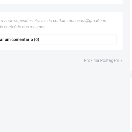
u mande sugestões através do contato
mobceara@gmail.com
.
elo conteúdo dos mesmos.
ar um comentário (0)
Próxima Postagem