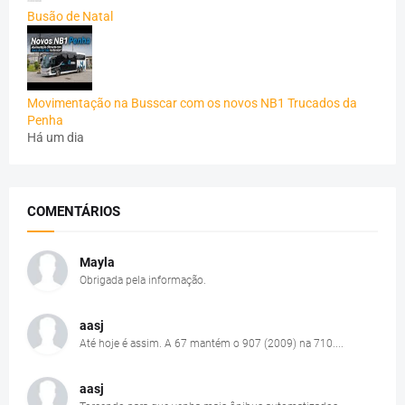
Busão de Natal
Movimentação na Busscar com os novos NB1 Trucados da
Penha
Há um dia
COMENTÁRIOS
Mayla
Obrigada pela informação.
aasj
Até hoje é assim. A 67 mantém o 907 (2009) na 710....
aasj