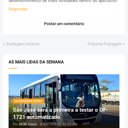
desenvolvimento de mais novidades dentro do aplicativo
Responder
Postar um comentário
Postagem Anterior
Próxima Postagem
AS MAIS LIDAS DA SEMANA
GUANABARA DIESEL
São José será a primeira a testar o OF-
1721 automatizado
Por
MOB Ceará
-
8/04/2026 02:32:00 PM