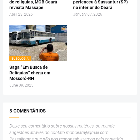
de relíquias, MOB Ceará
pertenceu à Sussantur (SP)
revisita Massapê
no interior do Ceará
April 23, 2026
January 07, 2026
BUSOLOGIA
Saga “Em Busca de
Relíquias” chega em
Mossoró-RN
June 09, 2025
5 COMENTÁRIOS
Deixe seu comentário sobre nossas matérias, ou mande
sugestões através do contato
mobceara@gmail.com
.
Ressaltamos que não nos responsabilizamos pelo conteúdo