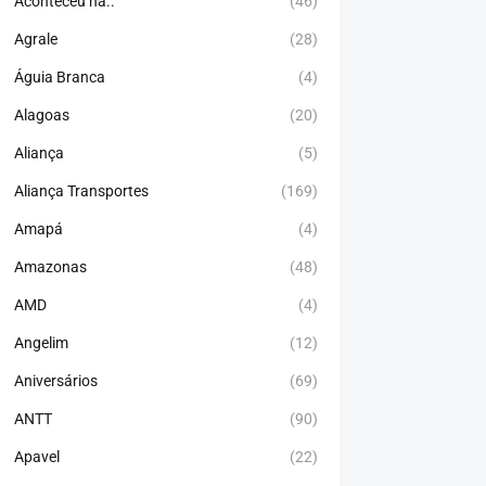
Aconteceu há..
(46)
Agrale
(28)
Águia Branca
(4)
Alagoas
(20)
Aliança
(5)
Aliança Transportes
(169)
Amapá
(4)
Amazonas
(48)
AMD
(4)
Angelim
(12)
Aniversários
(69)
ANTT
(90)
Apavel
(22)