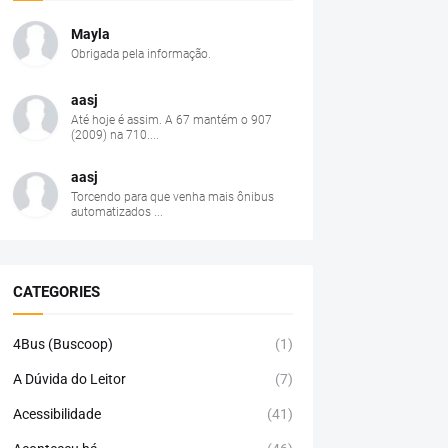
Mayla
Obrigada pela informação.
aasj
Até hoje é assim. A 67 mantém o 907
(2009) na 710....
aasj
Torcendo para que venha mais ônibus
automatizados ...
CATEGORIES
4Bus (Buscoop)
(1)
A Dúvida do Leitor
(7)
Acessibilidade
(41)