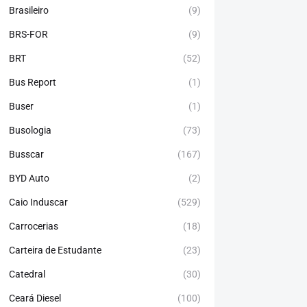
Brasileiro
(9)
BRS-FOR
(9)
BRT
(52)
Bus Report
(1)
Buser
(1)
Busologia
(73)
Busscar
(167)
BYD Auto
(2)
Caio Induscar
(529)
Carrocerias
(18)
Carteira de Estudante
(23)
Catedral
(30)
Ceará Diesel
(100)