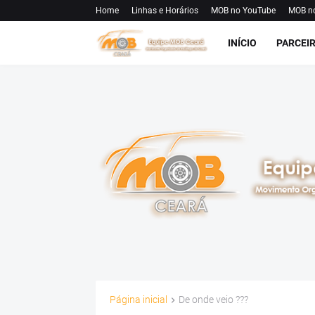
Home
Linhas e Horários
MOB no YouTube
MOB n
INÍCIO
PARCEI
Página inicial
De onde veio ???