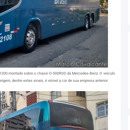
1200 montado sobre o chassi O-500RSD da Mercedes-Benz. O veículo
igem, dentre estes sinais, é visível a cor de sua empresa anterior.