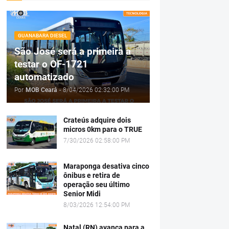
GUANABARA DIESEL
São José será a primeira a
testar o OF-1721
automatizado
Por
MOB Ceará
-
8/04/2026 02:32:00 PM
Crateús adquire dois
micros 0km para o TRUE
7/30/2026 02:58:00 PM
Maraponga desativa cinco
ônibus e retira de
operação seu último
Senior Midi
8/03/2026 12:54:00 PM
Natal (RN) avança para a