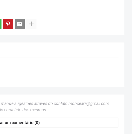
u mande sugestões através do contato
mobceara@gmail.com
.
elo conteúdo dos mesmos.
ar um comentário (0)