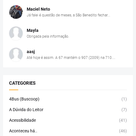
Maciel Neto
Já falei é questão de meses, a São Benedito fechar...
Mayla
Obrigada pela informação.
aasj
Até hoje é assim. A 67 mantém o 907 (2009) na 710....
CATEGORIES
4Bus (Buscoop)
(1)
A Dúvida do Leitor
(7)
Acessibilidade
(41)
Aconteceu há..
(46)