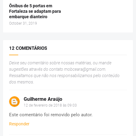
Ônibus de 5 portas em
Fortaleza se adaptam para
embarque dianteiro
October 31, 2019
12 COMENTÁRIOS
Deixe seu comentário sobre nossas matérias, ou mande
sugestões através do contato
mobceara@gmail.com
.
Ressaltamos que não nos responsabilizamos pelo conteúdo
dos mesmos.
Guilherme Araújo
12 de fevereiro de 2018 às 09:03
Este comentário foi removido pelo autor.
Responder