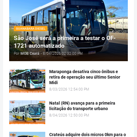
GUANABARA DIESEL
São José será a primeira a testar o OF-
1721 automatizado
Por
MOB Ceará
-
8/04/2026 02:32:00 PM
Maraponga desativa cinco ônibus e
retira de operação seu último Senior
Midi
8/03/2026 12:54:00 PM
Natal (RN) avança para a primeira
licitação do transporte urbano
8/04/2026 12:50:00 PM
Crateús adquire dois micros 0km para o