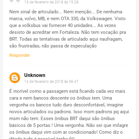
13 de fevereiro de 2018 às 15:28
Nem sinal de articulado... Nem menção... De nenhuma
marca, volvo, MB, e nem OTA 330, da Volkswagen. Visto
que a volksbus vai fornecer 40 unidades... As vezes
desisto de acreditar em Fortaleza. Não tem vocação pra
BRT. Todas as tentativas de articulado aqui naufragam,
são frustradas, não passa de especulação
Responder
Unknown
14 de fevereiro de 2018 às 06:47
É incrível como a passagem está ficando cada vez mais
cara e nem bancos descente os ônibus tem. Uma
vergonha os bancos tudo duro desconfortável, imagine
novos articulados ou padrons. Isso msm padrons pq aqui
msm não tem. Esses ônibus BRT daqui são ônibus
básicos de 5 portas.! Uma vergonha. Não sei que milagre
os ônibus daqui vim com ar condicionado! Como diz o
ditado tudo é possível tenha fé!