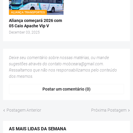
ALIANÇA TRANSPORTES
Aliança começará 2026 com
05 Caio Apache Vip V
December 03, 2025
Deixe seu comentário sobre nossas matérias, ou mande
sugestões através do contato
mobceara@gmail.com
.
Ressaltamos que não nos responsabilizamos pelo conteúdo
dos mesmos.
Postar um comentário (0)
Postagem Anterior
Próxima Postagem
AS MAIS LIDAS DA SEMANA