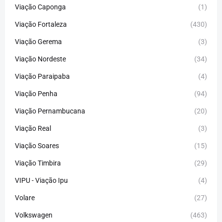
Viação Caponga
(1)
Viação Fortaleza
(430)
Viação Gerema
(3)
Viação Nordeste
(34)
Viação Paraipaba
(4)
Viação Penha
(94)
Viação Pernambucana
(20)
Viação Real
(3)
Viação Soares
(15)
Viação Timbira
(29)
VIPU - Viação Ipu
(4)
Volare
(27)
Volkswagen
(463)