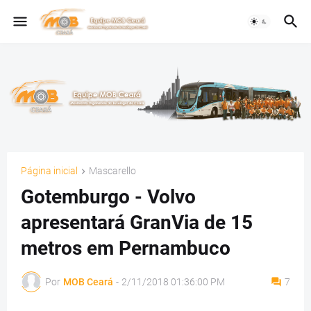
Página inicial
Mascarello
Gotemburgo - Volvo
apresentará GranVia de 15
metros em Pernambuco
Por
MOB Ceará
-
2/11/2018 01:36:00 PM
7