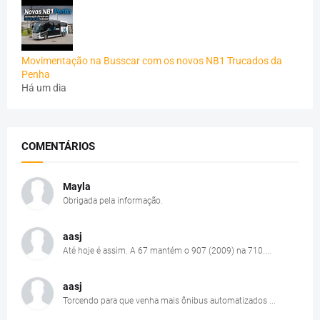
Movimentação na Busscar com os novos NB1 Trucados da
Penha
Há um dia
COMENTÁRIOS
Mayla
Obrigada pela informação.
aasj
Até hoje é assim. A 67 mantém o 907 (2009) na 710....
aasj
Torcendo para que venha mais ônibus automatizados ...