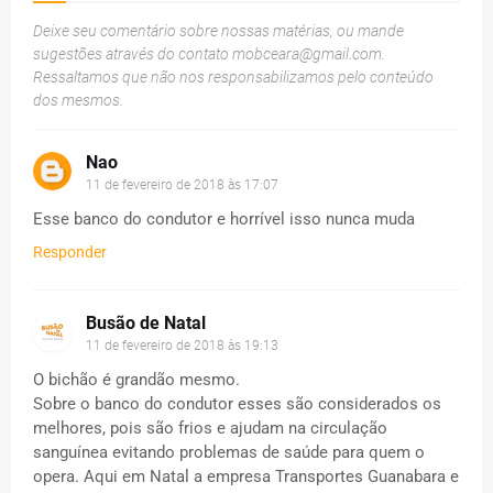
Deixe seu comentário sobre nossas matérias, ou mande
sugestões através do contato
mobceara@gmail.com
.
Ressaltamos que não nos responsabilizamos pelo conteúdo
dos mesmos.
Nao
11 de fevereiro de 2018 às 17:07
Esse banco do condutor e horrível isso nunca muda
Responder
Busão de Natal
11 de fevereiro de 2018 às 19:13
O bichão é grandão mesmo.
Sobre o banco do condutor esses são considerados os
melhores, pois são frios e ajudam na circulação
sanguínea evitando problemas de saúde para quem o
opera. Aqui em Natal a empresa Transportes Guanabara e