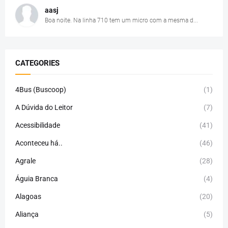
aasj
Boa noite. Na linha 710 tem um micro com a mesma d...
CATEGORIES
4Bus (Buscoop)
(1)
A Dúvida do Leitor
(7)
Acessibilidade
(41)
Aconteceu há..
(46)
Agrale
(28)
Águia Branca
(4)
Alagoas
(20)
Aliança
(5)