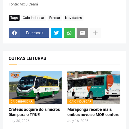
Fonte: MOB Ceará
Tags
Caio Induscar
Fretcar
Novidades
Facebook
OUTRAS LEITURAS
CAIO INDUSCAR
CAIO INDUSCAR
Crateús adquire dois micros
Maraponga recebe mais
0km para o TRUE
ônibus novos e MOB confere
July 30, 2026
July 16, 2026