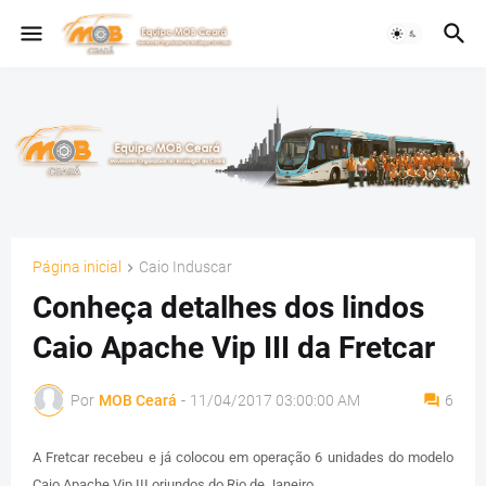
Página inicial
Caio Induscar
Conheça detalhes dos lindos
Caio Apache Vip III da Fretcar
Por
MOB Ceará
-
11/04/2017 03:00:00 AM
6
A Fretcar recebeu e já colocou em operação 6 unidades do modelo
Caio Apache Vip III oriundos do Rio de Janeiro.