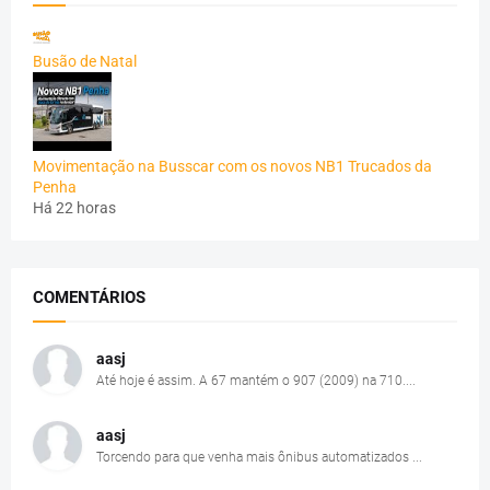
Busão de Natal
Movimentação na Busscar com os novos NB1 Trucados da
Penha
Há 22 horas
COMENTÁRIOS
aasj
Até hoje é assim. A 67 mantém o 907 (2009) na 710....
aasj
Torcendo para que venha mais ônibus automatizados ...