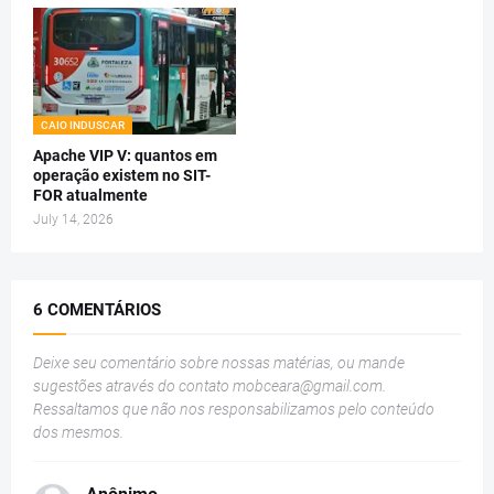
CAIO INDUSCAR
Apache VIP V: quantos em
operação existem no SIT-
FOR atualmente
July 14, 2026
6 COMENTÁRIOS
Deixe seu comentário sobre nossas matérias, ou mande
sugestões através do contato
mobceara@gmail.com
.
Ressaltamos que não nos responsabilizamos pelo conteúdo
dos mesmos.