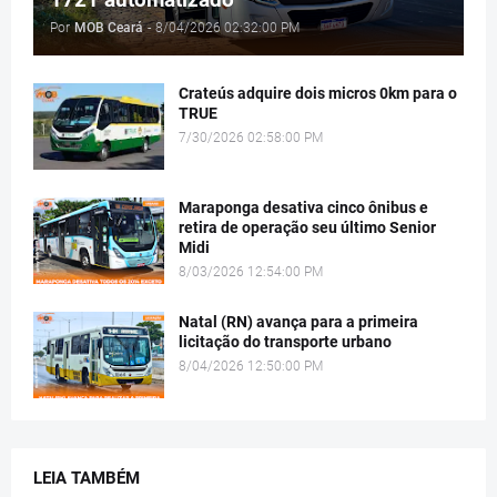
Por
MOB Ceará
-
8/04/2026 02:32:00 PM
Crateús adquire dois micros 0km para o
TRUE
7/30/2026 02:58:00 PM
Maraponga desativa cinco ônibus e
retira de operação seu último Senior
Midi
8/03/2026 12:54:00 PM
Natal (RN) avança para a primeira
licitação do transporte urbano
8/04/2026 12:50:00 PM
LEIA TAMBÉM