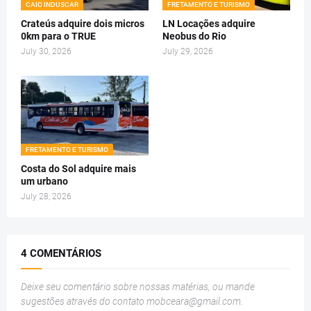
CAIO INDUSCAR
FRETAMENTO E TURISMO
Crateús adquire dois micros
LN Locações adquire
0km para o TRUE
Neobus do Rio
July 30, 2026
July 29, 2026
FRETAMENTO E TURISMO
Costa do Sol adquire mais
um urbano
July 28, 2026
4 COMENTÁRIOS
Deixe seu comentário sobre nossas matérias, ou mande
sugestões através do contato
mobceara@gmail.com
.