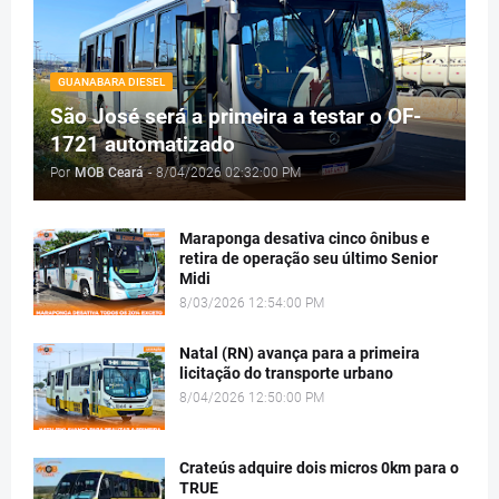
GUANABARA DIESEL
São José será a primeira a testar o OF-
1721 automatizado
Por
MOB Ceará
-
8/04/2026 02:32:00 PM
Maraponga desativa cinco ônibus e
retira de operação seu último Senior
Midi
8/03/2026 12:54:00 PM
Natal (RN) avança para a primeira
licitação do transporte urbano
8/04/2026 12:50:00 PM
Crateús adquire dois micros 0km para o
TRUE