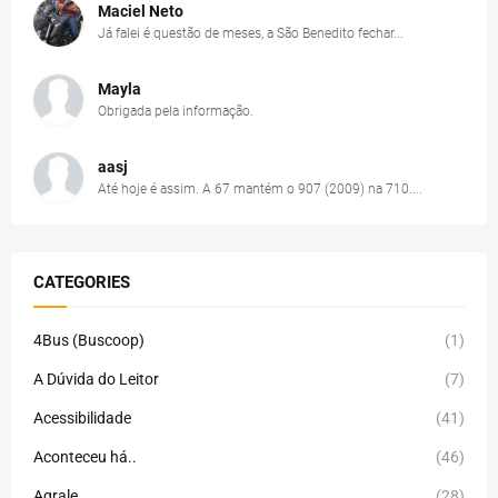
Maciel Neto
Já falei é questão de meses, a São Benedito fechar...
Mayla
Obrigada pela informação.
aasj
Até hoje é assim. A 67 mantém o 907 (2009) na 710....
CATEGORIES
4Bus (Buscoop)
(1)
A Dúvida do Leitor
(7)
Acessibilidade
(41)
Aconteceu há..
(46)
Agrale
(28)