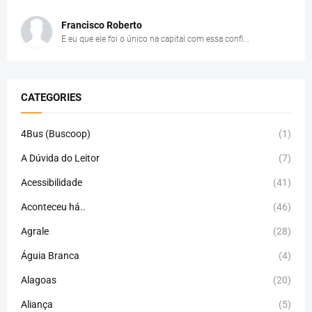
Francisco Roberto
E eu que ele foi o único na capital com essa confi...
CATEGORIES
4Bus (Buscoop)
(1)
A Dúvida do Leitor
(7)
Acessibilidade
(41)
Aconteceu há..
(46)
Agrale
(28)
Águia Branca
(4)
Alagoas
(20)
Aliança
(5)