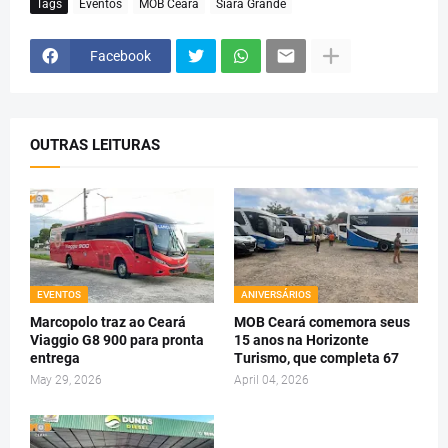
Tags
Eventos
MOB Ceará
Siará Grande
Facebook
OUTRAS LEITURAS
EVENTOS
ANIVERSÁRIOS
Marcopolo traz ao Ceará
MOB Ceará comemora seus
Viaggio G8 900 para pronta
15 anos na Horizonte
entrega
Turismo, que completa 67
May 29, 2026
April 04, 2026