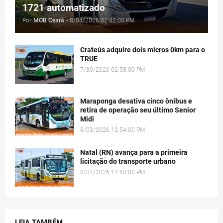
1721 automatizado
Por
MOB Ceará
-
8/04/2026 02:32:00 PM
Crateús adquire dois micros 0km para o
TRUE
7/30/2026 02:58:00 PM
Maraponga desativa cinco ônibus e
retira de operação seu último Senior
Midi
8/03/2026 12:54:00 PM
Natal (RN) avança para a primeira
licitação do transporte urbano
8/04/2026 12:50:00 PM
LEIA TAMBÉM