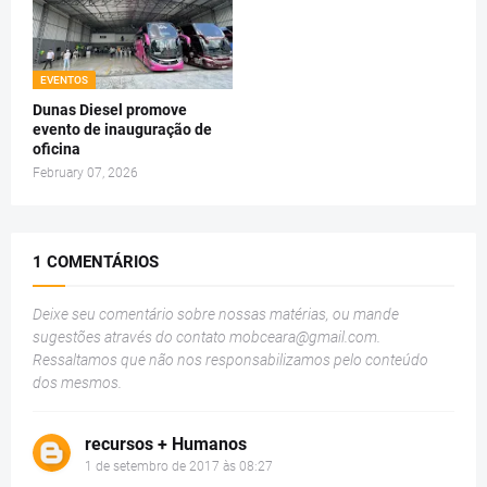
EVENTOS
Dunas Diesel promove
evento de inauguração de
oficina
February 07, 2026
1 COMENTÁRIOS
Deixe seu comentário sobre nossas matérias, ou mande
sugestões através do contato
mobceara@gmail.com
.
Ressaltamos que não nos responsabilizamos pelo conteúdo
dos mesmos.
recursos + Humanos
1 de setembro de 2017 às 08:27