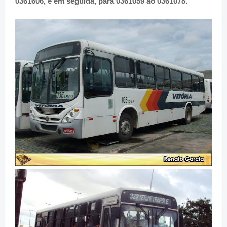
0361606, e em seguida, para 0361059 ao 0361078.