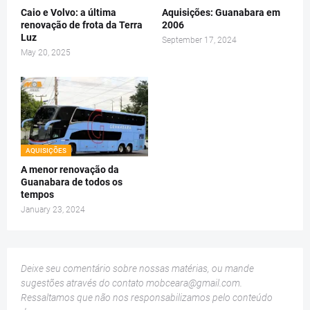
Caio e Volvo: a última
Aquisições: Guanabara em
renovação de frota da Terra
2006
Luz
September 17, 2024
May 20, 2025
AQUISIÇÕES
A menor renovação da
Guanabara de todos os
tempos
January 23, 2024
Deixe seu comentário sobre nossas matérias, ou mande
sugestões através do contato
mobceara@gmail.com
.
Ressaltamos que não nos responsabilizamos pelo conteúdo