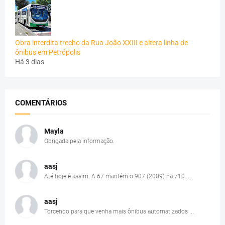
Obra interdita trecho da Rua João XXIII e altera linha de
ônibus em Petrópolis
Há 3 dias
COMENTÁRIOS
Mayla
Obrigada pela informação.
aasj
Até hoje é assim. A 67 mantém o 907 (2009) na 710....
aasj
Torcendo para que venha mais ônibus automatizados ...