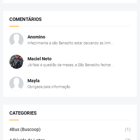
COMENTÁRIOS
Anomino
Infezlimente a são Benedito estar deixando as linh...
Maciel Neto
Já falei é questão de meses, a São Benedito fechar...
Mayla
Obrigada pela informação.
CATEGORIES
4Bus (Buscoop)
(1)