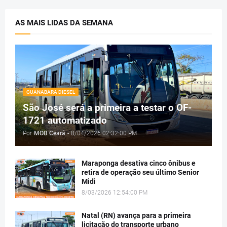
AS MAIS LIDAS DA SEMANA
GUANABARA DIESEL
São José será a primeira a testar o OF-
1721 automatizado
Por
MOB Ceará
-
8/04/2026 02:32:00 PM
Maraponga desativa cinco ônibus e
retira de operação seu último Senior
Midi
8/03/2026 12:54:00 PM
Natal (RN) avança para a primeira
licitação do transporte urbano