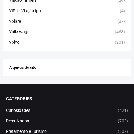
Viação Timbira
(29)
VIPU - Viação Ipu
(4)
Volare
(27)
Volkswagen
(463)
Volvo
(201)
CATEGORIES
Curiosidades
(421)
Desativados
(702)
Fretamento e Turismo
(807)