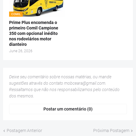
COMIL
Prime Plus encomenda o
primeiro Comil Campione
350 com opcional inédito
nos rodoviários motor
dianteiro
June 26, 2026
Deixe seu comentário sobre nossas matérias, ou mande
sugestões através do contato
mobceara@gmail.com
.
Ressaltamos que não nos responsabilizamos pelo conteúdo
dos mesmos.
Postar um comentário (0)
Postagem Anterior
Próxima Postagem