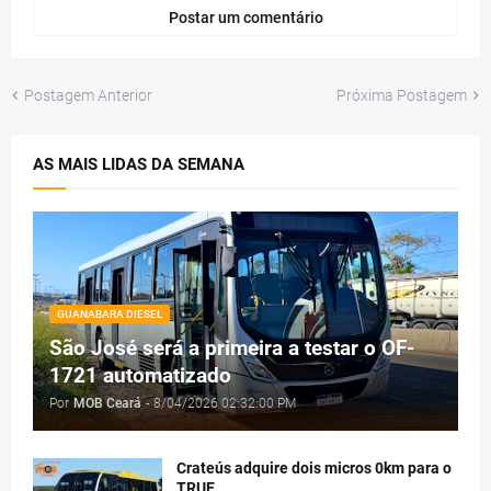
Postar um comentário
Postagem Anterior
Próxima Postagem
AS MAIS LIDAS DA SEMANA
GUANABARA DIESEL
São José será a primeira a testar o OF-
1721 automatizado
Por
MOB Ceará
-
8/04/2026 02:32:00 PM
Crateús adquire dois micros 0km para o
TRUE