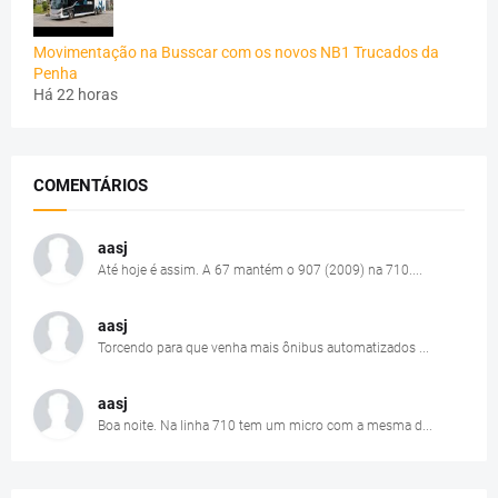
Movimentação na Busscar com os novos NB1 Trucados da
Penha
Há 22 horas
COMENTÁRIOS
aasj
Até hoje é assim. A 67 mantém o 907 (2009) na 710....
aasj
Torcendo para que venha mais ônibus automatizados ...
aasj
Boa noite. Na linha 710 tem um micro com a mesma d...