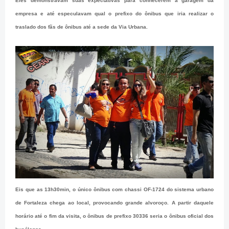
Eles demonstravam suas expectativas para conhecerem a garagem da
empresa e até especulavam qual o prefixo do ônibus que iria realizar o
traslado dos fãs de ônibus até a sede da Via Urbana.
Eis que as 13h30min, o único ônibus com chassi OF-1724 do sistema urbano
de Fortaleza chega ao local, provocando grande alvoroço. A partir daquele
horário até o fim da visita, o ônibus de prefixo 30336 seria o ônibus oficial dos