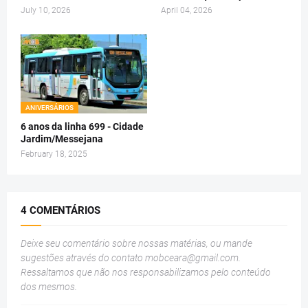
July 10, 2026
April 04, 2026
ANIVERSÁRIOS
6 anos da linha 699 - Cidade
Jardim/Messejana
February 18, 2025
4 COMENTÁRIOS
Deixe seu comentário sobre nossas matérias, ou mande
sugestões através do contato
mobceara@gmail.com
.
Ressaltamos que não nos responsabilizamos pelo conteúdo
dos mesmos.