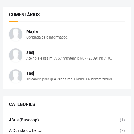
COMENTÁRIOS
Mayla
Obrigada pela informação.
aasj
Até hoje é assim. A 67 mantém o 907 (2009) na 710....
aasj
Torcendo para que venha mais ônibus automatizados ...
CATEGORIES
4Bus (Buscoop)
(1)
A Dúvida do Leitor
(7)