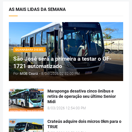
AS MAIS LIDAS DA SEMANA
GUANABARA DIESEL
São José será a primeira a testar o OF-
1721 automatizado
Por
MOB Ceará
-
8/04/2026 02:32:00 PM
Maraponga desativa cinco ônibus e
retira de operação seu último Senior
Midi
8/03/2026 12:54:00 PM
Crateús adquire dois micros 0km para o
TRUE