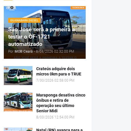
GUANABARA DIESEL
São José será a primeira a
testar o OF-1721
automatizado
Por
MOB Ceará
-
8/04/2026 02:32:00 PM
Crateús adquire dois
micros 0km para o TRUE
7/30/2026 02:58:00 PM
Maraponga desativa cinco
ônibus e retira de
operação seu último
Senior Midi
8/03/2026 12:54:00 PM
Natal (RN) avança para a