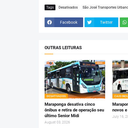
Tags
Desativados
São José Transportes Urban
Facebook
Twitter
OUTRAS LEITURAS
DESATIVADOS
CAIO IND
Maraponga desativa cinco
Marapon
ônibus e retira de operação seu
novos e
último Senior Midi
July 16, 
August 03, 2026