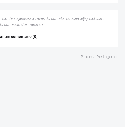
u mande sugestões através do contato
mobceara@gmail.com
.
elo conteúdo dos mesmos.
ar um comentário (0)
Próxima Postagem