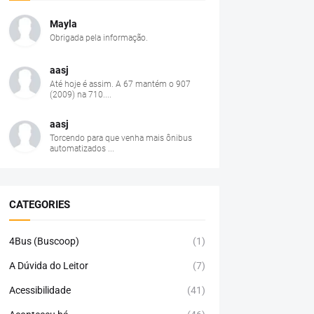
Mayla
Obrigada pela informação.
aasj
Até hoje é assim. A 67 mantém o 907
(2009) na 710....
aasj
Torcendo para que venha mais ônibus
automatizados ...
CATEGORIES
4Bus (Buscoop)
(1)
A Dúvida do Leitor
(7)
Acessibilidade
(41)