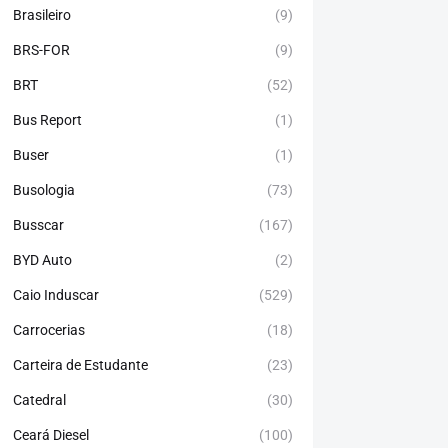
Brasileiro
(9)
BRS-FOR
(9)
BRT
(52)
Bus Report
(1)
Buser
(1)
Busologia
(73)
Busscar
(167)
BYD Auto
(2)
Caio Induscar
(529)
Carrocerias
(18)
Carteira de Estudante
(23)
Catedral
(30)
Ceará Diesel
(100)