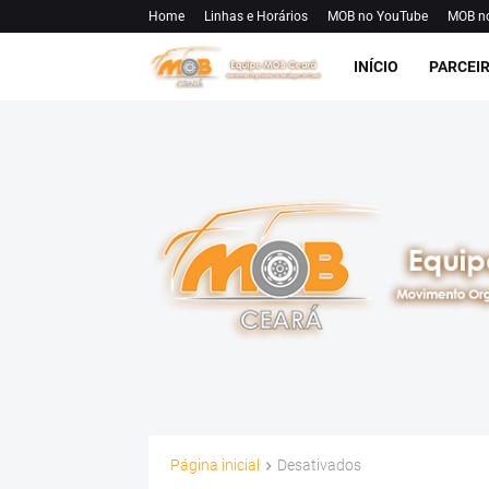
Home
Linhas e Horários
MOB no YouTube
MOB n
INÍCIO
PARCEI
Página inicial
Desativados