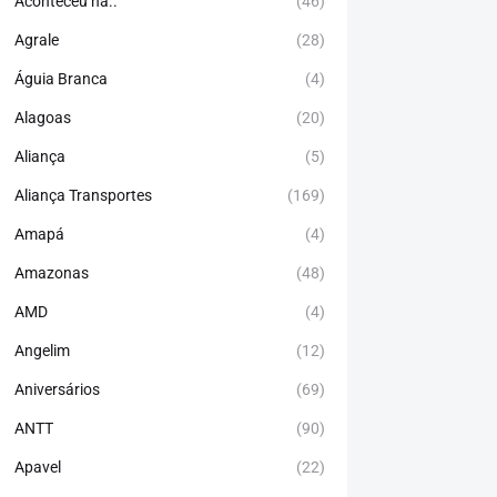
Aconteceu há..
(46)
Agrale
(28)
Águia Branca
(4)
Alagoas
(20)
Aliança
(5)
Aliança Transportes
(169)
Amapá
(4)
Amazonas
(48)
AMD
(4)
Angelim
(12)
Aniversários
(69)
ANTT
(90)
Apavel
(22)