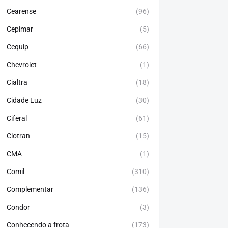
Cearense
(96)
Cepimar
(5)
Cequip
(66)
Chevrolet
(1)
Cialtra
(18)
Cidade Luz
(30)
Ciferal
(61)
Clotran
(15)
CMA
(1)
Comil
(310)
Complementar
(136)
Condor
(3)
Conhecendo a frota
(173)