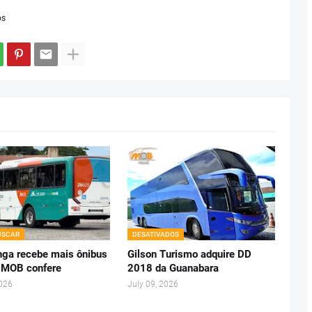
os
USCAR
DESATIVADOS
ga recebe mais ônibus
Gilson Turismo adquire DD
 MOB confere
2018 da Guanabara
2026
July 09, 2026