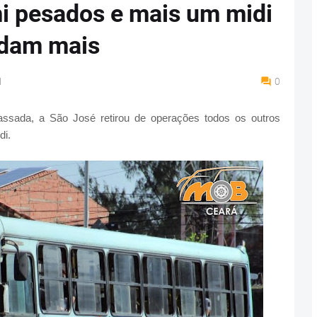
i pesados e mais um midi
odam mais
M
0
assada, a São José retirou de operações todos os outros
di.