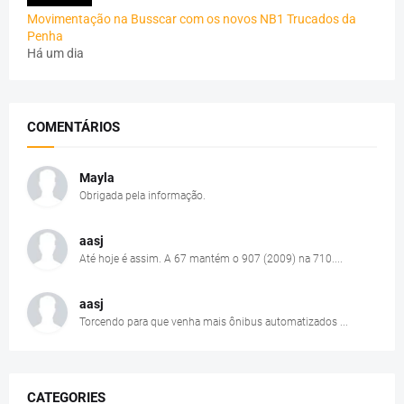
Movimentação na Busscar com os novos NB1 Trucados da
Penha
Há um dia
COMENTÁRIOS
Mayla
Obrigada pela informação.
aasj
Até hoje é assim. A 67 mantém o 907 (2009) na 710....
aasj
Torcendo para que venha mais ônibus automatizados ...
CATEGORIES