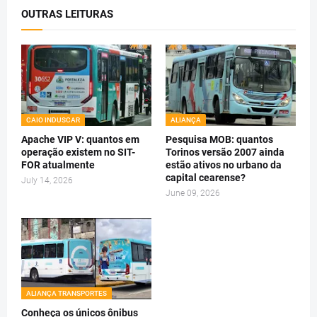
OUTRAS LEITURAS
CAIO INDUSCAR
ALIANÇA
Apache VIP V: quantos em
Pesquisa MOB: quantos
operação existem no SIT-
Torinos versão 2007 ainda
FOR atualmente
estão ativos no urbano da
capital cearense?
July 14, 2026
June 09, 2026
ALIANÇA TRANSPORTES
Conheça os únicos ônibus