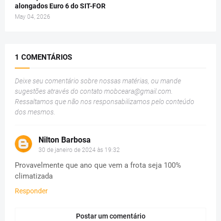
alongados Euro 6 do SIT-FOR
May 04, 2026
1 COMENTÁRIOS
Deixe seu comentário sobre nossas matérias, ou mande
sugestões através do contato
mobceara@gmail.com
.
Ressaltamos que não nos responsabilizamos pelo conteúdo
dos mesmos.
Nilton Barbosa
30 de janeiro de 2024 às 19:32
Provavelmente que ano que vem a frota seja 100%
climatizada
Responder
Postar um comentário