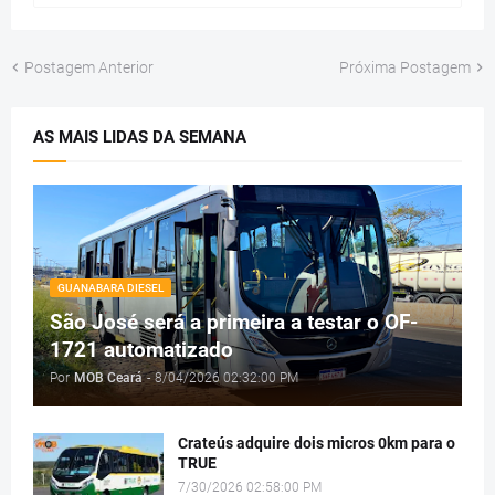
Postagem Anterior
Próxima Postagem
AS MAIS LIDAS DA SEMANA
GUANABARA DIESEL
São José será a primeira a testar o OF-
1721 automatizado
Por
MOB Ceará
-
8/04/2026 02:32:00 PM
Crateús adquire dois micros 0km para o
TRUE
7/30/2026 02:58:00 PM