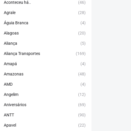
Aconteceu há..
(46)
Agrale
(28)
Águia Branca
(4)
Alagoas
(20)
Aliança
(5)
Aliança Transportes
(169)
Amapá
(4)
Amazonas
(48)
AMD
(4)
Angelim
(12)
Aniversários
(69)
ANTT
(90)
Apavel
(22)