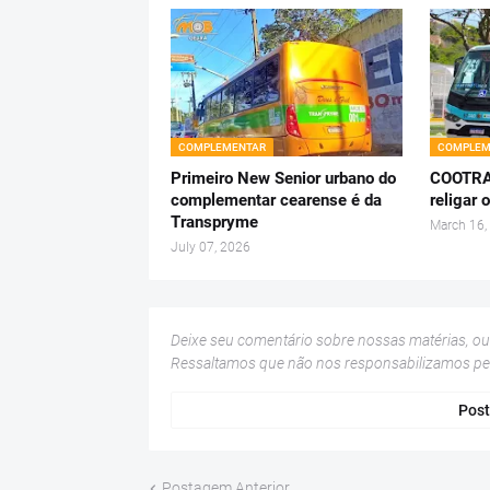
COMPLEMENTAR
COMPLEM
Primeiro New Senior urbano do
COOTRAP
complementar cearense é da
religar 
Transpryme
March 16,
July 07, 2026
Deixe seu comentário sobre nossas matérias, o
Ressaltamos que não nos responsabilizamos p
Post
Postagem Anterior