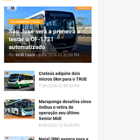
GUANABARA DIESEL
São José será a primeira a
testar o OF-1721
automatizado
Por
MOB Ceará
-
8/04/2026 02:32:00 PM
Crateús adquire dois
micros 0km para o TRUE
7/30/2026 02:58:00 PM
Maraponga desativa cinco
ônibus e retira de
operação seu último
Senior Midi
8/03/2026 12:54:00 PM
Natal (RN) avança para a