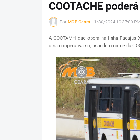
COOTACHE poderá 
Por
MOB Ceará
-
1/30/2024 10:37:00 P
A COOTAMH que opera na linha Pacajus X
uma cooperativa só, usando o nome da CO