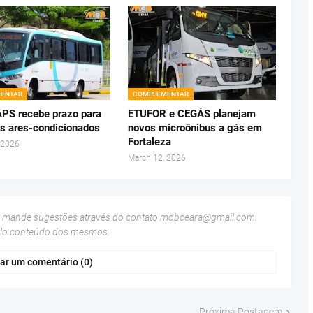
ENTAR
COMPLEMENTAR
S recebe prazo para
ETUFOR e CEGÁS planejam
os ares-condicionados
novos microônibus a gás em
Fortaleza
 2026
March 12, 2026
u mande sugestões através do contato
mobceara@gmail.com
.
elo conteúdo dos mesmos.
ar um comentário (0)
Próxima Postagem