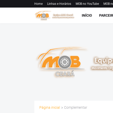
Home
Linhas e Horários
MOB no YouTube
MOB n
INÍCIO
PARCEI
Página inicial
Complementar