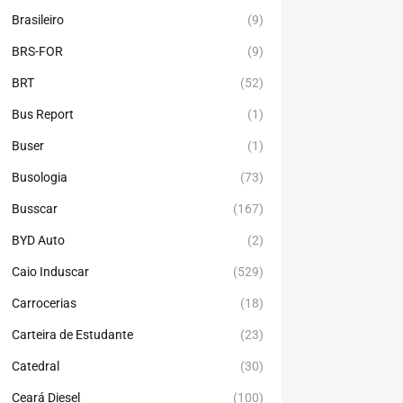
Brasileiro
(9)
BRS-FOR
(9)
BRT
(52)
Bus Report
(1)
Buser
(1)
Busologia
(73)
Busscar
(167)
BYD Auto
(2)
Caio Induscar
(529)
Carrocerias
(18)
Carteira de Estudante
(23)
Catedral
(30)
Ceará Diesel
(100)