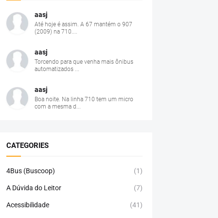
aasj
Até hoje é assim. A 67 mantém o 907
(2009) na 710....
aasj
Torcendo para que venha mais ônibus
automatizados ...
aasj
Boa noite. Na linha 710 tem um micro
com a mesma d...
CATEGORIES
4Bus (Buscoop)
(1)
A Dúvida do Leitor
(7)
Acessibilidade
(41)