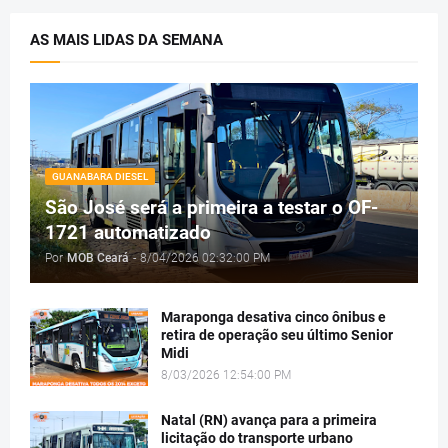
AS MAIS LIDAS DA SEMANA
GUANABARA DIESEL
São José será a primeira a testar o OF-
1721 automatizado
Por
MOB Ceará
-
8/04/2026 02:32:00 PM
Maraponga desativa cinco ônibus e
retira de operação seu último Senior
Midi
8/03/2026 12:54:00 PM
Natal (RN) avança para a primeira
licitação do transporte urbano