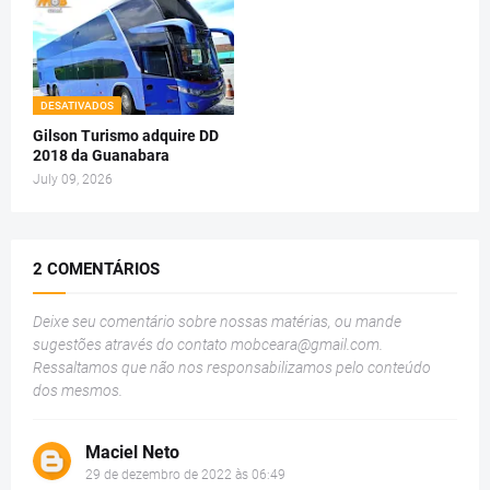
DESATIVADOS
Gilson Turismo adquire DD
2018 da Guanabara
July 09, 2026
2 COMENTÁRIOS
Deixe seu comentário sobre nossas matérias, ou mande
sugestões através do contato
mobceara@gmail.com
.
Ressaltamos que não nos responsabilizamos pelo conteúdo
dos mesmos.
Maciel Neto
29 de dezembro de 2022 às 06:49