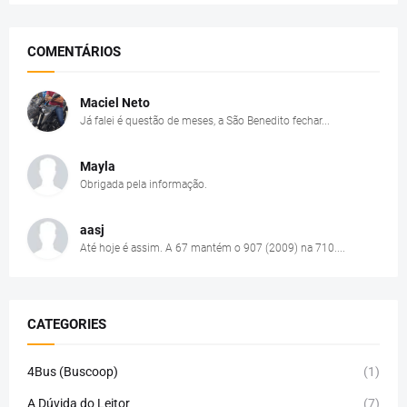
COMENTÁRIOS
Maciel Neto
Já falei é questão de meses, a São Benedito fechar...
Mayla
Obrigada pela informação.
aasj
Até hoje é assim. A 67 mantém o 907 (2009) na 710....
CATEGORIES
4Bus (Buscoop)
(1)
A Dúvida do Leitor
(7)