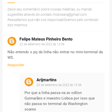
Deixe seu comentário sobre nossas matérias, ou mande
sugestões através do contato
mobceara@gmail.com
.
Ressaltamos que não nos responsabilizamos pelo conteúdo
dos mesmos.
Felipe Mateus Pinheiro Bento
22 de setembro de 2022 às 12:06
Não entendo o pq da linha não entrar no mini-terminal da
WS.
Responder
Arijmartins
22 de setembro de 2022 às 15:36
Por que a linha passa na av odilon
Guimarães e maestro Lisboa por isso que
não passa no terminal da Washington
soares