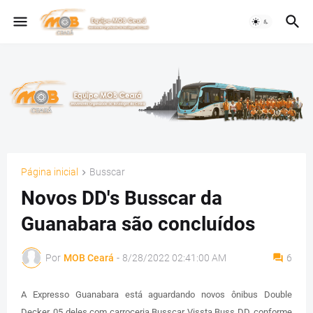
Página inicial
Busscar
Novos DD's Busscar da
Guanabara são concluídos
Por
MOB Ceará
-
8/28/2022 02:41:00 AM
6
A Expresso Guanabara está aguardando novos ônibus Double
Decker, 05 deles com carroceria Busscar Vissta Buss DD, conforme