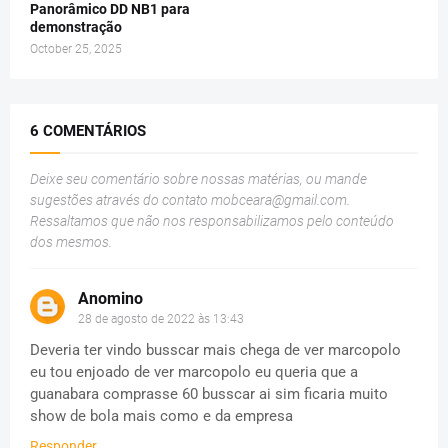
Panorâmico DD NB1 para
demonstração
October 25, 2025
6 COMENTÁRIOS
Deixe seu comentário sobre nossas matérias, ou mande
sugestões através do contato
mobceara@gmail.com
.
Ressaltamos que não nos responsabilizamos pelo conteúdo
dos mesmos.
Anomino
28 de agosto de 2022 às 13:43
Deveria ter vindo busscar mais chega de ver marcopolo
eu tou enjoado de ver marcopolo eu queria que a
guanabara comprasse 60 busscar ai sim ficaria muito
show de bola mais como e da empresa
Responder