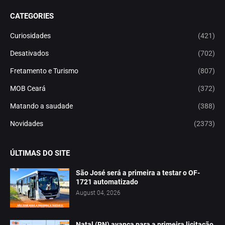
CATEGORIES
Curiosidades
(421)
Desativados
(702)
Fretamento e Turismo
(807)
MOB Ceará
(372)
Matando a saudade
(388)
Novidades
(2373)
ÚLTIMAS DO SITE
São José será a primeira a testar o OF-
1721 automatizado
August 04, 2026
Natal (RN) avança para a primeira licitação