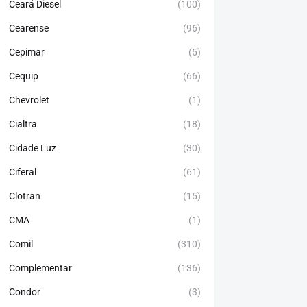
Ceará Diesel
(100)
Cearense
(96)
Cepimar
(5)
Cequip
(66)
Chevrolet
(1)
Cialtra
(18)
Cidade Luz
(30)
Ciferal
(61)
Clotran
(15)
CMA
(1)
Comil
(310)
Complementar
(136)
Condor
(3)