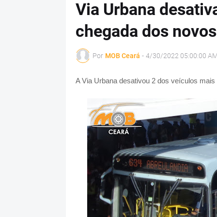
Via Urbana desativa
chegada dos novos
Por
MOB Ceará
-
4/30/2022 05:00:00 A
A Via Urbana desativou 2 dos veículos mais 