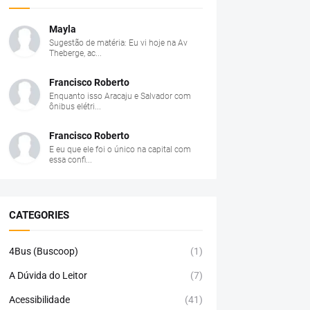
Mayla
Sugestão de matéria: Eu vi hoje na Av
Theberge, ac...
Francisco Roberto
Enquanto isso Aracaju e Salvador com
ônibus elétri...
Francisco Roberto
E eu que ele foi o único na capital com
essa confi...
CATEGORIES
4Bus (Buscoop)
(1)
A Dúvida do Leitor
(7)
Acessibilidade
(41)