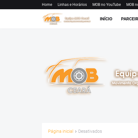
Home
Linhas e Horários
MOB no YouTube
MOB n
INÍCIO
PARCEI
Página inicial
Desativados