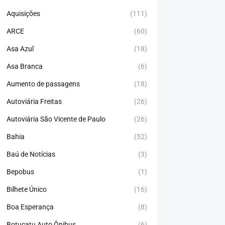
Aquisições
(111)
ARCE
(60)
Asa Azul
(18)
Asa Branca
(6)
Aumento de passagens
(18)
Autoviária Freitas
(26)
Autoviária São Vicente de Paulo
(26)
Bahia
(52)
Baú de Notícias
(3)
Bepobus
(1)
Bilhete Único
(16)
Boa Esperança
(8)
Botucatu Auto Ônibus
(6)