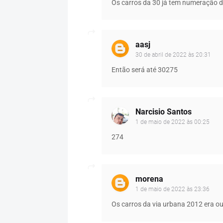
Os carros da 30 já tem numeração d
aasj
30 de abril de 2022 às 20:31
Então será até 30275
Narcisio Santos
1 de maio de 2022 às 00:25
274
morena
1 de maio de 2022 às 23:36
Os carros da via urbana 2012 era o