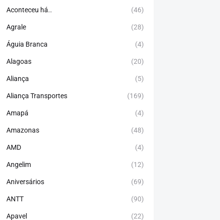
Aconteceu há..
(46)
Agrale
(28)
Águia Branca
(4)
Alagoas
(20)
Aliança
(5)
Aliança Transportes
(169)
Amapá
(4)
Amazonas
(48)
AMD
(4)
Angelim
(12)
Aniversários
(69)
ANTT
(90)
Apavel
(22)