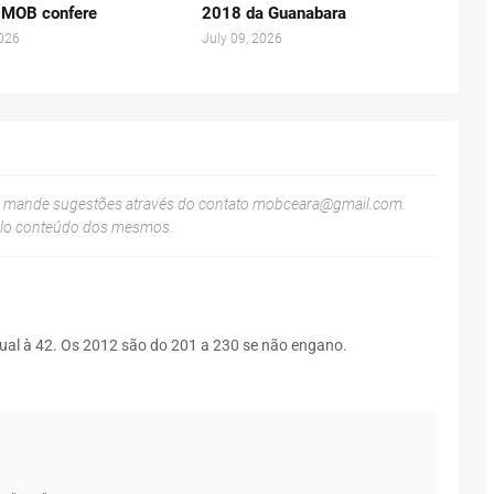
 MOB confere
2018 da Guanabara
2026
July 09, 2026
u mande sugestões através do contato
mobceara@gmail.com
.
elo conteúdo dos mesmos.
gual à 42. Os 2012 são do 201 a 230 se não engano.