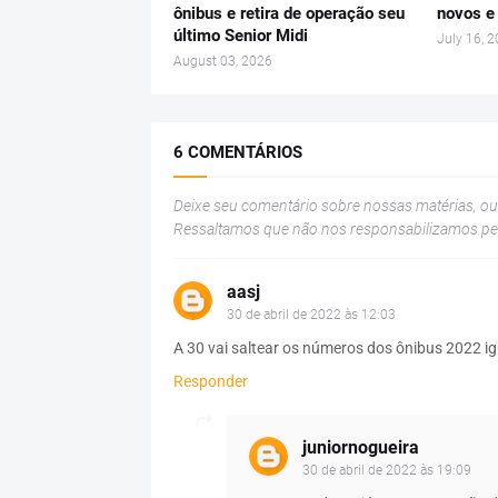
ônibus e retira de operação seu
novos e
último Senior Midi
July 16, 
August 03, 2026
6 COMENTÁRIOS
Deixe seu comentário sobre nossas matérias, o
Ressaltamos que não nos responsabilizamos p
aasj
30 de abril de 2022 às 12:03
A 30 vai saltear os números dos ônibus 2022 i
Responder
juniornogueira
30 de abril de 2022 às 19:09