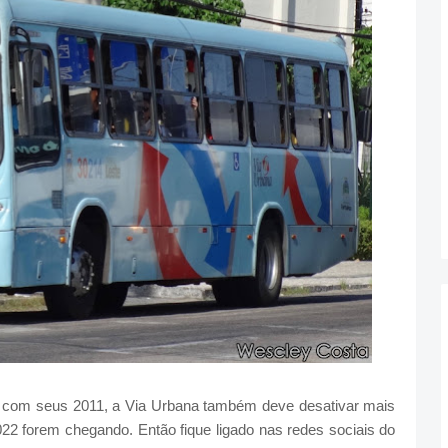
 com seus 2011, a Via Urbana também deve desativar mais
22 forem chegando. Então fique ligado nas redes sociais do