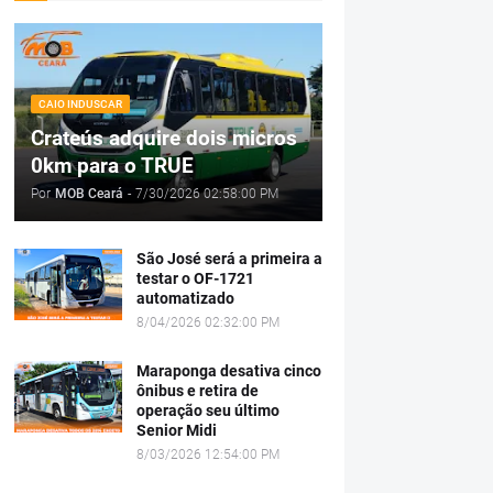
CAIO INDUSCAR
Crateús adquire dois micros
0km para o TRUE
Por
MOB Ceará
-
7/30/2026 02:58:00 PM
São José será a primeira a
testar o OF-1721
automatizado
8/04/2026 02:32:00 PM
Maraponga desativa cinco
ônibus e retira de
operação seu último
Senior Midi
8/03/2026 12:54:00 PM