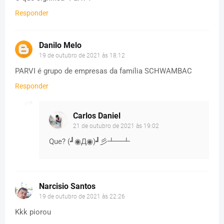
Responder
Danilo Melo
19 de outubro de 2021 às 18:12
PARVI é grupo de empresas da família SCHWAMBAC
Responder
Carlos Daniel
21 de outubro de 2021 às 19:02
Que? (┛◉Д◉)┛彡┻━┻
Narcisio Santos
19 de outubro de 2021 às 22:26
Kkk piorou