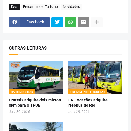
Tags
Fretamento e Turismo
Novidades
Facebook
OUTRAS LEITURAS
CAIO INDUSCAR
FRETAMENTO E TURISMO
Crateús adquire dois micros
LN Locações adquire
0km para o TRUE
Neobus do Rio
July 30, 2026
July 29, 2026