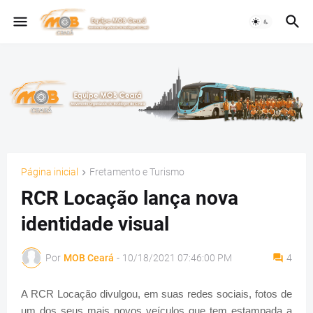
Página inicial
Fretamento e Turismo
RCR Locação lança nova
identidade visual
Por
MOB Ceará
-
10/18/2021 07:46:00 PM
4
A RCR Locação divulgou, em suas redes sociais, fotos de
um dos seus mais novos veículos que tem estampada a