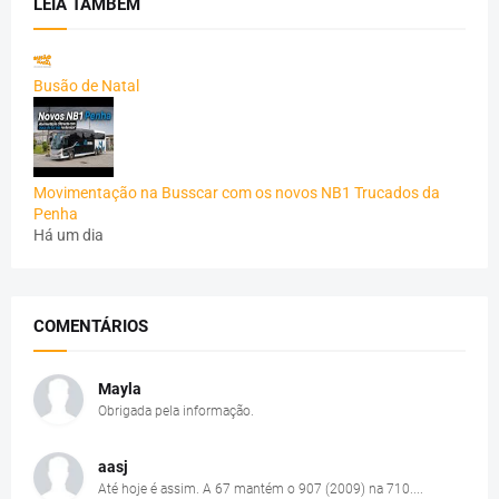
LEIA TAMBÉM
Busão de Natal
Movimentação na Busscar com os novos NB1 Trucados da
Penha
Há um dia
COMENTÁRIOS
Mayla
Obrigada pela informação.
aasj
Até hoje é assim. A 67 mantém o 907 (2009) na 710....