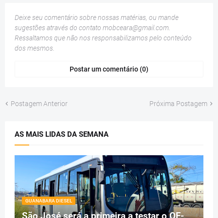
Deixe seu comentário sobre nossas matérias, ou mande
sugestões através do contato
mobceara@gmail.com
.
Ressaltamos que não nos responsabilizamos pelo conteúdo
dos mesmos.
Postar um comentário (0)
Postagem Anterior
Próxima Postagem
AS MAIS LIDAS DA SEMANA
GUANABARA DIESEL
São José será a primeira a testar o OF-