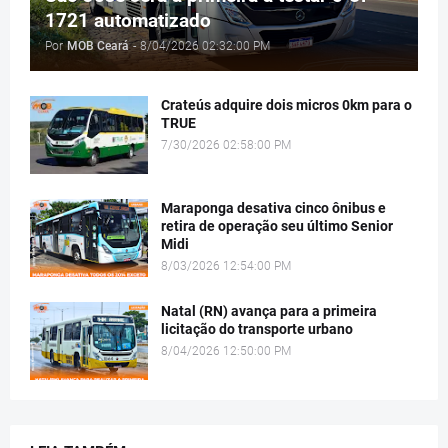
1721 automatizado
Por
MOB Ceará
-
8/04/2026 02:32:00 PM
Crateús adquire dois micros 0km para o
TRUE
7/30/2026 02:58:00 PM
Maraponga desativa cinco ônibus e
retira de operação seu último Senior
Midi
8/03/2026 12:54:00 PM
Natal (RN) avança para a primeira
licitação do transporte urbano
8/04/2026 12:50:00 PM