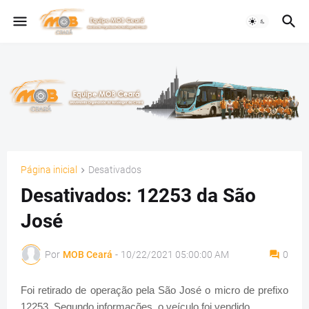
Página inicial
Desativados
Desativados: 12253 da São
José
Por
MOB Ceará
-
10/22/2021 05:00:00 AM
0
Foi retirado de operação pela São José o micro de prefixo
12253. Segundo informações, o veículo foi vendido.