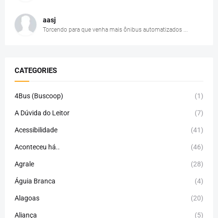
aasj
Torcendo para que venha mais ônibus automatizados ...
CATEGORIES
4Bus (Buscoop)
(1)
A Dúvida do Leitor
(7)
Acessibilidade
(41)
Aconteceu há..
(46)
Agrale
(28)
Águia Branca
(4)
Alagoas
(20)
Aliança
(5)