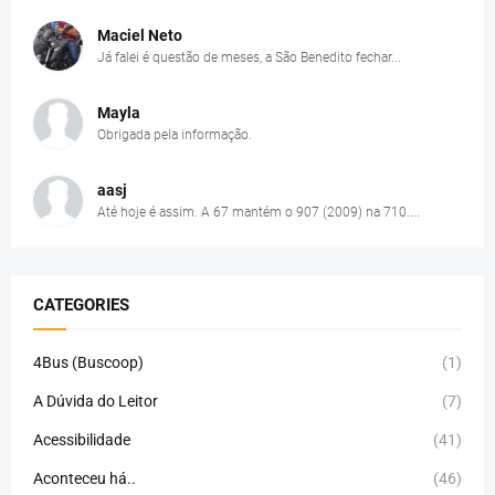
Maciel Neto
Já falei é questão de meses, a São Benedito fechar...
Mayla
Obrigada pela informação.
aasj
Até hoje é assim. A 67 mantém o 907 (2009) na 710....
CATEGORIES
4Bus (Buscoop)
(1)
A Dúvida do Leitor
(7)
Acessibilidade
(41)
Aconteceu há..
(46)