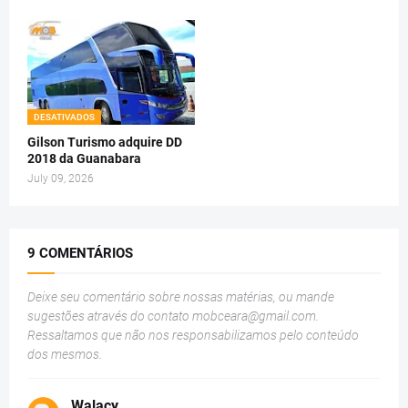
DESATIVADOS
Gilson Turismo adquire DD
2018 da Guanabara
July 09, 2026
9 COMENTÁRIOS
Deixe seu comentário sobre nossas matérias, ou mande
sugestões através do contato
mobceara@gmail.com
.
Ressaltamos que não nos responsabilizamos pelo conteúdo
dos mesmos.
Walacy