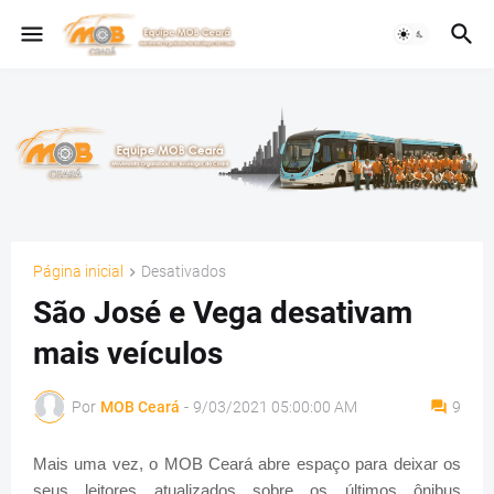
Página inicial
Desativados
São José e Vega desativam
mais veículos
Por
MOB Ceará
-
9/03/2021 05:00:00 AM
9
Mais uma vez, o MOB Ceará abre espaço para deixar os
seus leitores atualizados sobre os últimos ônibus