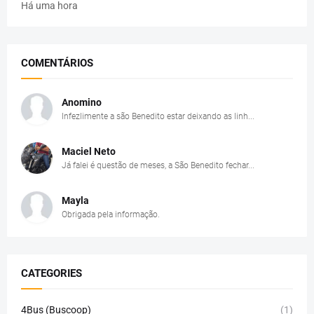
Há uma hora
COMENTÁRIOS
Anomino
Infezlimente a são Benedito estar deixando as linh...
Maciel Neto
Já falei é questão de meses, a São Benedito fechar...
Mayla
Obrigada pela informação.
CATEGORIES
4Bus (Buscoop)
(1)