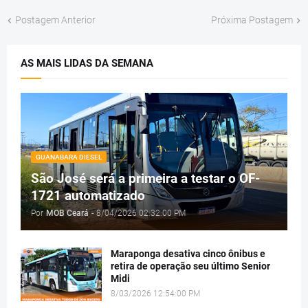
Postagem Anterior
Próxima Postagem
AS MAIS LIDAS DA SEMANA
GUANABARA DIESEL
São José será a primeira a testar o OF-
1721 automatizado
Por
MOB Ceará
-
8/04/2026 02:32:00 PM
Maraponga desativa cinco ônibus e
retira de operação seu último Senior
Midi
8/03/2026 12:54:00 PM