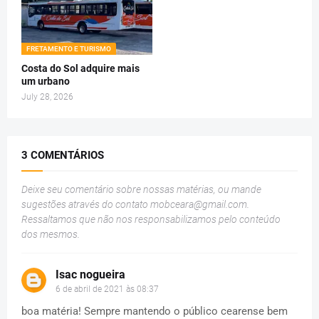
FRETAMENTO E TURISMO
Costa do Sol adquire mais
um urbano
July 28, 2026
3 COMENTÁRIOS
Deixe seu comentário sobre nossas matérias, ou mande
sugestões através do contato
mobceara@gmail.com
.
Ressaltamos que não nos responsabilizamos pelo conteúdo
dos mesmos.
Isac nogueira
6 de abril de 2021 às 08:37
boa matéria! Sempre mantendo o público cearense bem