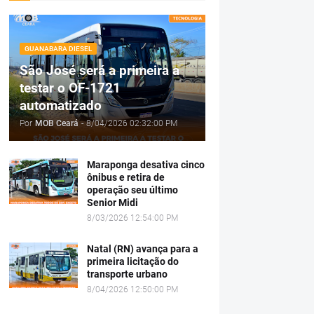
GUANABARA DIESEL
São José será a primeira a
testar o OF-1721
automatizado
Por
MOB Ceará
-
8/04/2026 02:32:00 PM
Maraponga desativa cinco
ônibus e retira de
operação seu último
Senior Midi
8/03/2026 12:54:00 PM
Natal (RN) avança para a
primeira licitação do
transporte urbano
8/04/2026 12:50:00 PM