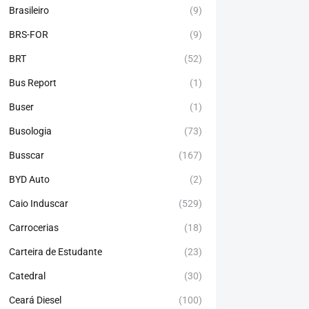
Brasileiro
(9)
BRS-FOR
(9)
BRT
(52)
Bus Report
(1)
Buser
(1)
Busologia
(73)
Busscar
(167)
BYD Auto
(2)
Caio Induscar
(529)
Carrocerias
(18)
Carteira de Estudante
(23)
Catedral
(30)
Ceará Diesel
(100)