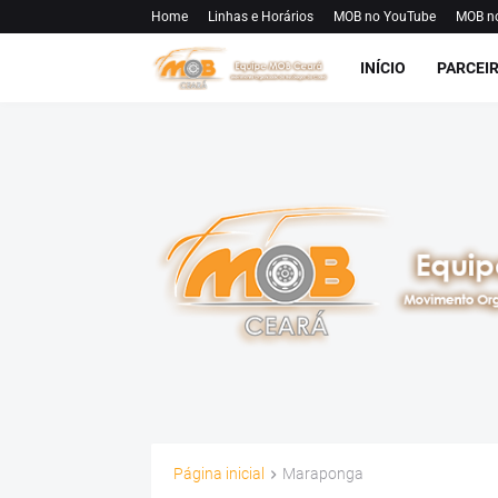
Home
Linhas e Horários
MOB no YouTube
MOB n
INÍCIO
PARCEI
Página inicial
Maraponga