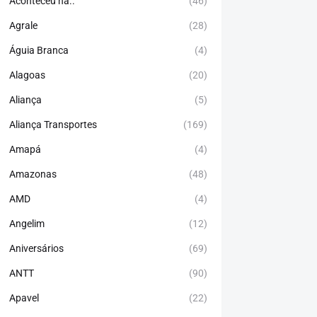
Aconteceu há..
(46)
Agrale
(28)
Águia Branca
(4)
Alagoas
(20)
Aliança
(5)
Aliança Transportes
(169)
Amapá
(4)
Amazonas
(48)
AMD
(4)
Angelim
(12)
Aniversários
(69)
ANTT
(90)
Apavel
(22)