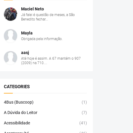
Maciel Neto
Já falei é questão de meses, a São
Benedito fechar...
Mayla
Obrigada pela informação.
aasj
Até hoje é assim. A 67 mantém o 907
(2009) na 710....
CATEGORIES
4Bus (Buscoop)
(1)
A Dúvida do Leitor
(7)
Acessibilidade
(41)