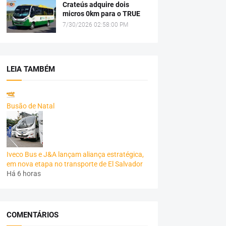
Crateús adquire dois
micros 0km para o TRUE
7/30/2026 02:58:00 PM
LEIA TAMBÉM
Busão de Natal
Iveco Bus e J&A lançam aliança estratégica,
em nova etapa no transporte de El Salvador
Há 6 horas
COMENTÁRIOS