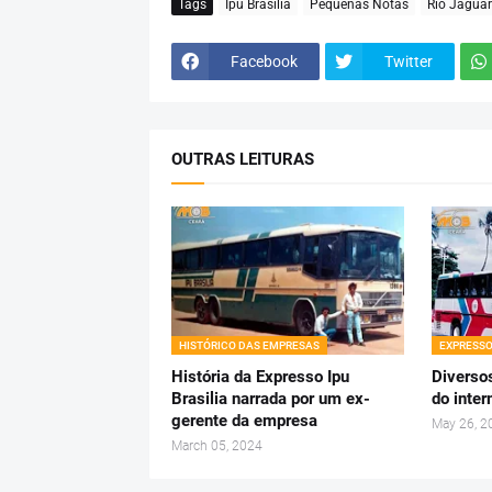
Tags
Ipu Brasilia
Pequenas Notas
Rio Jaguar
Facebook
Twitter
OUTRAS LEITURAS
HISTÓRICO DAS EMPRESAS
EXPRESSO
História da Expresso Ipu
Diverso
Brasilia narrada por um ex-
do inte
gerente da empresa
May 26, 2
March 05, 2024