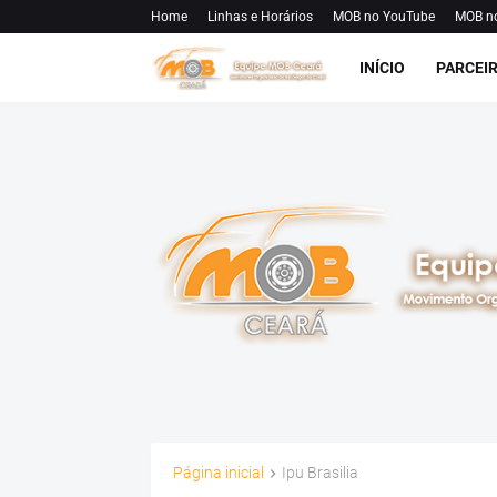
Home
Linhas e Horários
MOB no YouTube
MOB n
INÍCIO
PARCEI
Página inicial
Ipu Brasilia