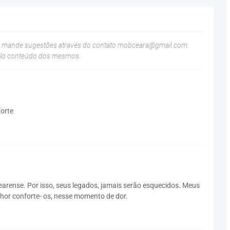
u mande sugestões através do contato
mobceara@gmail.com
.
elo conteúdo dos mesmos.
orte
earense. Por isso, seus legados, jamais serão esquecidos. Meus
nhor conforte- os, nesse momento de dor.