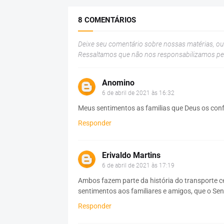
8 COMENTÁRIOS
Deixe seu comentário sobre nossas matérias, o
Ressaltamos que não nos responsabilizamos p
Anomino
6 de abril de 2021 às 16:32
Meus sentimentos as familias que Deus os conf
Responder
Erivaldo Martins
6 de abril de 2021 às 17:19
Ambos fazem parte da história do transporte c
sentimentos aos familiares e amigos, que o Se
Responder