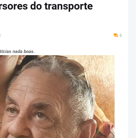
rsores do transporte
M
8
tícias nada boas.