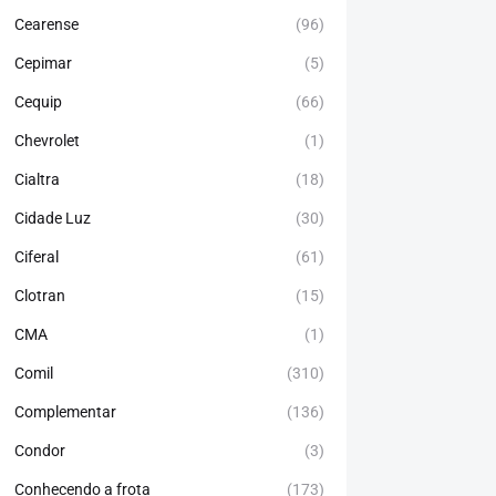
Cearense
(96)
Cepimar
(5)
Cequip
(66)
Chevrolet
(1)
Cialtra
(18)
Cidade Luz
(30)
Ciferal
(61)
Clotran
(15)
CMA
(1)
Comil
(310)
Complementar
(136)
Condor
(3)
Conhecendo a frota
(173)