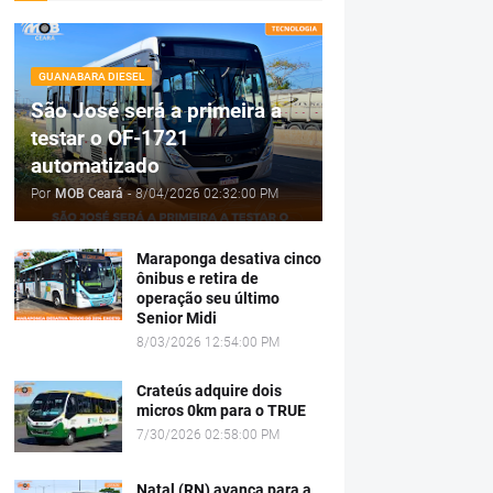
GUANABARA DIESEL
São José será a primeira a
testar o OF-1721
automatizado
Por
MOB Ceará
-
8/04/2026 02:32:00 PM
Maraponga desativa cinco
ônibus e retira de
operação seu último
Senior Midi
8/03/2026 12:54:00 PM
Crateús adquire dois
micros 0km para o TRUE
7/30/2026 02:58:00 PM
Natal (RN) avança para a