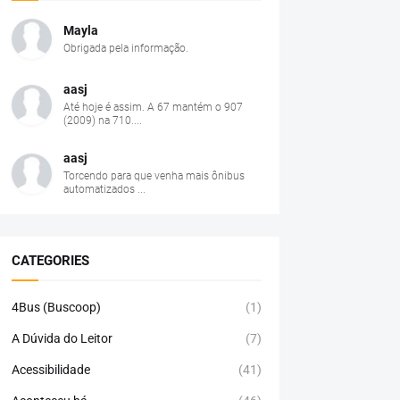
Mayla
Obrigada pela informação.
aasj
Até hoje é assim. A 67 mantém o 907
(2009) na 710....
aasj
Torcendo para que venha mais ônibus
automatizados ...
CATEGORIES
4Bus (Buscoop)
(1)
A Dúvida do Leitor
(7)
Acessibilidade
(41)