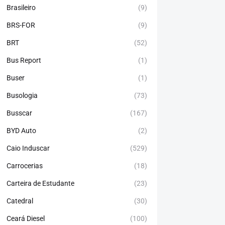
Brasileiro
(9)
BRS-FOR
(9)
BRT
(52)
Bus Report
(1)
Buser
(1)
Busologia
(73)
Busscar
(167)
BYD Auto
(2)
Caio Induscar
(529)
Carrocerias
(18)
Carteira de Estudante
(23)
Catedral
(30)
Ceará Diesel
(100)