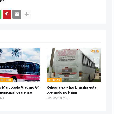
ibe
 DE LUXO
BUSSCAR
s Marcopolo Viaggio G4
Relíquia ex - Ipu Brasília está
rmunicipal cearense
operando no Piauí
021
January 28, 2021