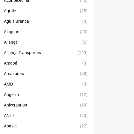
Aconteceu há..
(46)
Agrale
(28)
Águia Branca
(4)
Alagoas
(20)
Aliança
(5)
Aliança Transportes
(169)
Amapá
(4)
Amazonas
(48)
AMD
(4)
Angelim
(12)
Aniversários
(69)
ANTT
(90)
Apavel
(22)