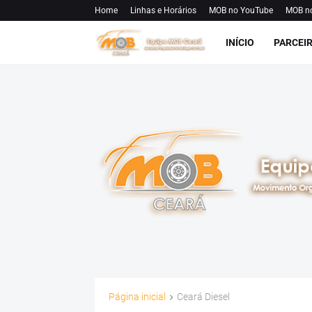
Home
Linhas e Horários
MOB no YouTube
MOB n
INÍCIO
PARCEI
Página inicial
Ceará Diesel