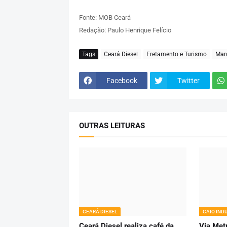
Fonte: MOB Ceará
Redação: Paulo Henrique Felício
Tags
Ceará Diesel
Fretamento e Turismo
Mar
Facebook
Twitter
OUTRAS LEITURAS
CEARÁ DIESEL
CAIO IND
Ceará Diesel realiza café da
Via Metr