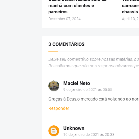
manhã com clientes e
carrocer
parceiros
chassis
December 07, 2024
April 13, 
3 COMENTÁRIOS
Deixe seu comentário sobre nossas matérias, o
Ressaltamos que não nos responsabilizamos p
Maciel Neto
9 de janeiro de 2021 às 05:55
Graças á Deus,o mercado está voltando ao nor
Responder
Unknown
10 de janeiro de 2021 às 20:33