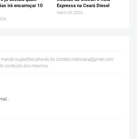
ias irá encarroçar 10
Expressa na Ceará Diesel
March 30, 2024
2024
u mande sugestões através do contato
mobceara@gmail.com
.
elo conteúdo dos mesmos.
mal..