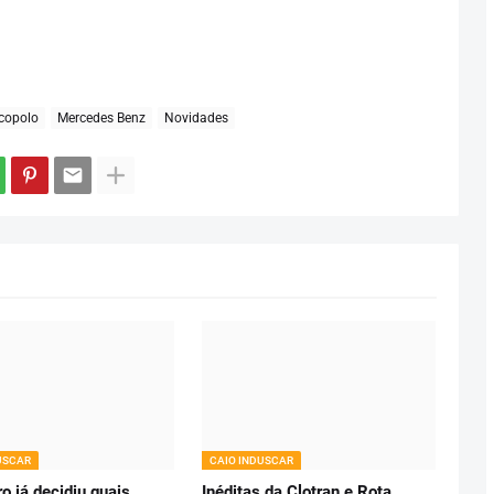
copolo
Mercedes Benz
Novidades
USCAR
CAIO INDUSCAR
o já decidiu quais
Inéditas da Clotran e Rota