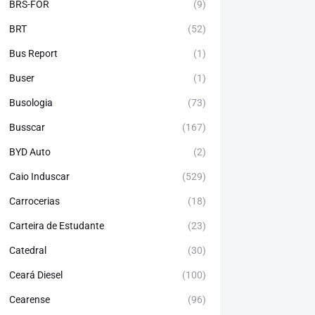
BRS-FOR
(9)
BRT
(52)
Bus Report
(1)
Buser
(1)
Busologia
(73)
Busscar
(167)
BYD Auto
(2)
Caio Induscar
(529)
Carrocerias
(18)
Carteira de Estudante
(23)
Catedral
(30)
Ceará Diesel
(100)
Cearense
(96)