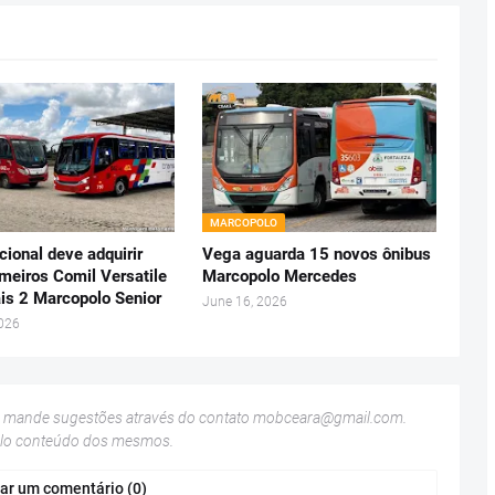
MARCOPOLO
ional deve adquirir
Vega aguarda 15 novos ônibus
imeiros Comil Versatile
Marcopolo Mercedes
is 2 Marcopolo Senior
June 16, 2026
2026
u mande sugestões através do contato
mobceara@gmail.com
.
elo conteúdo dos mesmos.
ar um comentário (0)