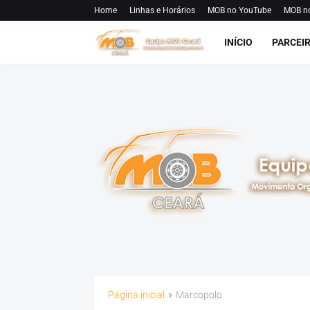
Home
Linhas e Horários
MOB no YouTube
MOB n
INÍCIO
PARCEI
Página inicial
Marcopolo