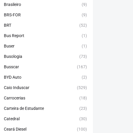
Brasileiro
(9)
BRS-FOR
(9)
BRT
(52)
Bus Report
(1)
Buser
(1)
Busologia
(73)
Busscar
(167)
BYD Auto
(2)
Caio Induscar
(529)
Carrocerias
(18)
Carteira de Estudante
(23)
Catedral
(30)
Ceará Diesel
(100)