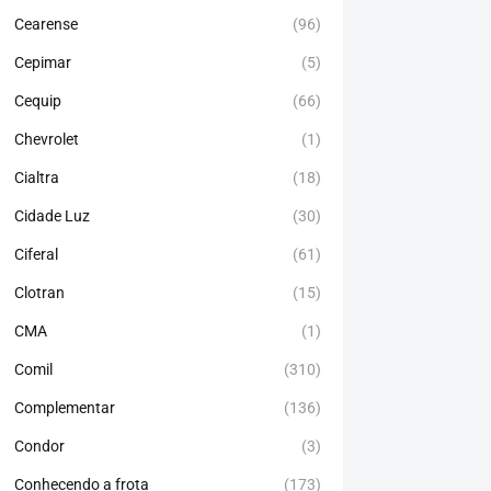
Cearense
(96)
Cepimar
(5)
Cequip
(66)
Chevrolet
(1)
Cialtra
(18)
Cidade Luz
(30)
Ciferal
(61)
Clotran
(15)
CMA
(1)
Comil
(310)
Complementar
(136)
Condor
(3)
Conhecendo a frota
(173)