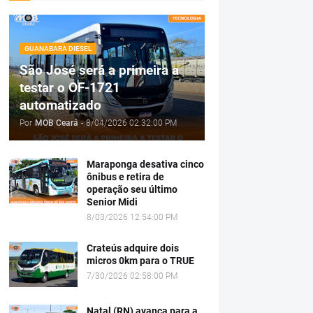
GUANABARA DIESEL
São José será a primeira a
testar o OF-1721
automatizado
Por
MOB Ceará
-
8/04/2026 02:32:00 PM
Maraponga desativa cinco
ônibus e retira de
operação seu último
Senior Midi
8/03/2026 12:54:00 PM
Crateús adquire dois
micros 0km para o TRUE
7/30/2026 02:58:00 PM
Natal (RN) avança para a