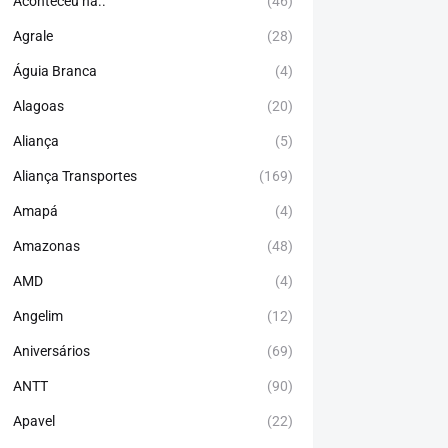
Aconteceu há..
(46)
Agrale
(28)
Águia Branca
(4)
Alagoas
(20)
Aliança
(5)
Aliança Transportes
(169)
Amapá
(4)
Amazonas
(48)
AMD
(4)
Angelim
(12)
Aniversários
(69)
ANTT
(90)
Apavel
(22)