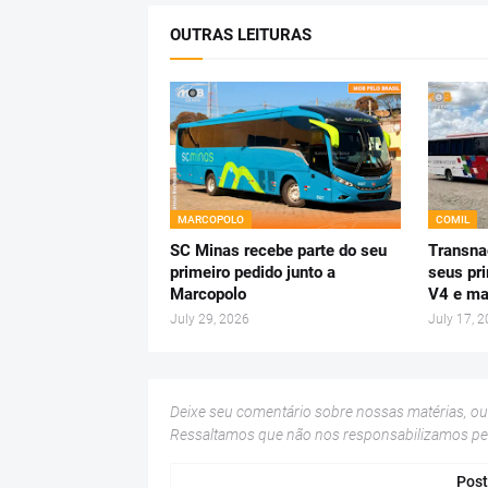
OUTRAS LEITURAS
MARCOPOLO
COMIL
SC Minas recebe parte do seu
Transnac
primeiro pedido junto a
seus pr
Marcopolo
V4 e ma
July 29, 2026
July 17, 
Deixe seu comentário sobre nossas matérias, o
Ressaltamos que não nos responsabilizamos p
Post