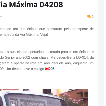
Via Máxima 04208
AM
0
iro de um dos ônibus que passaram pelo transporte de
 na frota da Via Máxima. Veja!
ve a sua classe operacional alterada para micro-ônibus, e
polo Senior ano 2002 com chassi Mercedes-Benz LO-914, da
çaram a operar na rota em abril daquele ano, enquanto um
009. Um destes teve o código
04
208
.