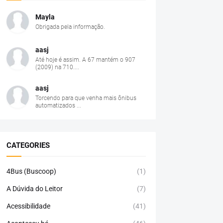
Mayla
Obrigada pela informação.
aasj
Até hoje é assim. A 67 mantém o 907
(2009) na 710....
aasj
Torcendo para que venha mais ônibus
automatizados ...
CATEGORIES
4Bus (Buscoop)
(1)
A Dúvida do Leitor
(7)
Acessibilidade
(41)