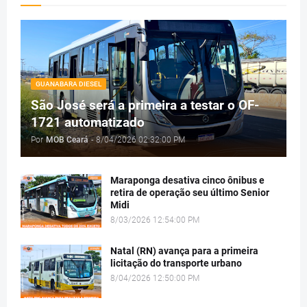
GUANABARA DIESEL
São José será a primeira a testar o OF-
1721 automatizado
Por
MOB Ceará
-
8/04/2026 02:32:00 PM
Maraponga desativa cinco ônibus e
retira de operação seu último Senior
Midi
8/03/2026 12:54:00 PM
Natal (RN) avança para a primeira
licitação do transporte urbano
8/04/2026 12:50:00 PM