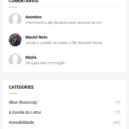
COMENTÁRIOS
Anomino
Infezlimente a são Benedito estar deixando as linh...
Maciel Neto
Já falei é questão de meses, a São Benedito fechar...
Mayla
Obrigada pela informação.
CATEGORIES
4Bus (Buscoop)
(1)
A Dúvida do Leitor
(7)
Acessibilidade
(41)