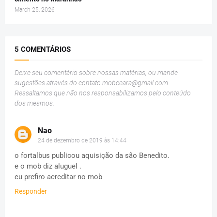
March 25, 2026
5 COMENTÁRIOS
Deixe seu comentário sobre nossas matérias, ou mande
sugestões através do contato
mobceara@gmail.com
.
Ressaltamos que não nos responsabilizamos pelo conteúdo
dos mesmos.
Nao
24 de dezembro de 2019 às 14:44
o fortalbus publicou aquisição da são Benedito.
e o mob diz aluguel .
eu prefiro acreditar no mob
Responder