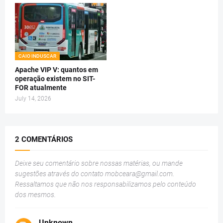
CAIO INDUSCAR
Apache VIP V: quantos em
operação existem no SIT-
FOR atualmente
July 14, 2026
2 COMENTÁRIOS
Deixe seu comentário sobre nossas matérias, ou mande
sugestões através do contato
mobceara@gmail.com
.
Ressaltamos que não nos responsabilizamos pelo conteúdo
dos mesmos.
Unknown