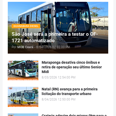
GUANABARA DIESEL
São José será a primeira a testar o OF-
1721 automatizado
Por
MOB Ceará
-
8/04/2026 02:32:00 PM
Maraponga desativa cinco ônibus e
retira de operação seu último Senior
Midi
8/03/2026 12:54:00 PM
Natal (RN) avança para a primeira
licitação do transporte urbano
8/04/2026 12:50:00 PM
Crateús adquire dois micros 0km para o