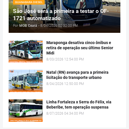
GUANABARA DIESEL
São José será a primeira a testar o OF-
1721 automatizado
Por
MOB Ceará
-
8/04/2026 02:32:00 PM
Maraponga desativa cinco ônibus e
retira de operação seu último Senior
Midi
8/03/2026 12:54:00 PM
Natal (RN) avança para a primeira
licitação do transporte urbano
8/04/2026 12:50:00 PM
Linha Fortaleza x Serra do Félix, via
Beberibe, tem operação suspensa
8/07/2026 04:34:00 PM