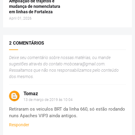
Ampliação de trajetos e
mudança de nomenclatura
em linhas de Fortaleza
April 01, 2026
2 COMENTÁRIOS
Deixe seu comentário sobre nossas matérias, ou mande
sugestões através do contato
mobceara@gmail.com
.
Ressaltamos que não nos responsabilizamos pelo conteúdo
dos mesmos.
Tomaz
13 de março de 2019 às 10:04
Retiraram os veiculos BRT da linha 660, só estão rodando
nuns Apaches VIP3 ainda antigos.
Responder