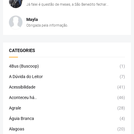
Já falei é questão de meses, a São Benedito fechar...
Mayla
Obrigada pela informação.
CATEGORIES
4Bus (Buscoop)
(1)
A Dúvida do Leitor
(7)
Acessibilidade
(41)
Aconteceu há..
(46)
Agrale
(28)
Águia Branca
(4)
Alagoas
(20)