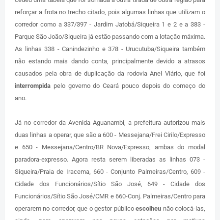
reforçar a frota no trecho citado, pois algumas linhas que utilizam o
corredor como a 337/397 - Jardim Jatobá/Siqueira 1 e 2 e a 383 -
Parque São João/Siqueira já estão passando com a lotação máxima.
As linhas 338 - Canindezinho e 378 - Urucutuba/Siqueira também
não estando mais dando conta, principalmente devido a atrasos
causados pela obra de duplicação da rodovia Anel Viário, que foi
interrompida
pelo governo do Ceará pouco depois do começo do
ano.
Já no corredor da Avenida Aguanambi, a prefeitura autorizou mais
duas linhas a operar, que são a 600 - Messejana/Frei Cirilo/Expresso
e 650 - Messejana/Centro/BR Nova/Expresso, ambas do modal
paradora-expresso. Agora resta serem liberadas as linhas 073 -
Siqueira/Praia de Iracema, 660 - Conjunto Palmeiras/Centro, 609 -
Cidade dos Funcionários/Sítio São José, 649 - Cidade dos
Funcionários/Sítio São José/CMR e 660-Conj. Palmeiras/Centro para
operarem no corredor, que o gestor público
escolheu
não colocá-las,