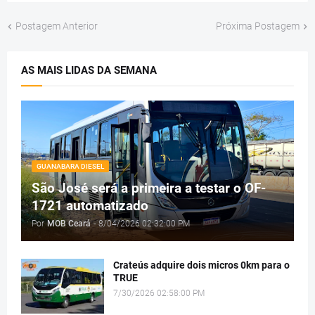
Postagem Anterior
Próxima Postagem
AS MAIS LIDAS DA SEMANA
GUANABARA DIESEL
São José será a primeira a testar o OF-
1721 automatizado
Por
MOB Ceará
-
8/04/2026 02:32:00 PM
Crateús adquire dois micros 0km para o
TRUE
7/30/2026 02:58:00 PM