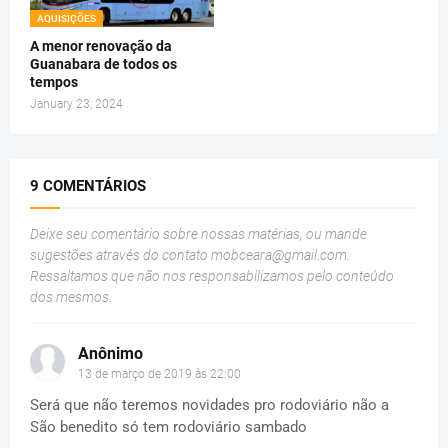
AQUISIÇÕES
A menor renovação da
Guanabara de todos os
tempos
January 23, 2024
9 COMENTÁRIOS
Deixe seu comentário sobre nossas matérias, ou mande
sugestões através do contato
mobceara@gmail.com
.
Ressaltamos que não nos responsabilizamos pelo conteúdo
dos mesmos.
Anônimo
13 de março de 2019 às 22:00
Será que não teremos novidades pro rodoviário não a
São benedito só tem rodoviário sambado