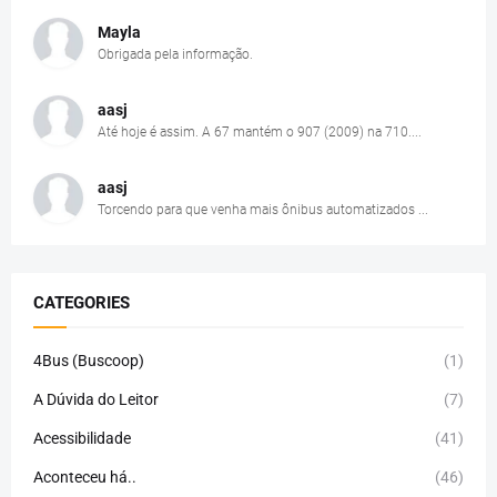
Mayla
Obrigada pela informação.
aasj
Até hoje é assim. A 67 mantém o 907 (2009) na 710....
aasj
Torcendo para que venha mais ônibus automatizados ...
CATEGORIES
4Bus (Buscoop)
(1)
A Dúvida do Leitor
(7)
Acessibilidade
(41)
Aconteceu há..
(46)