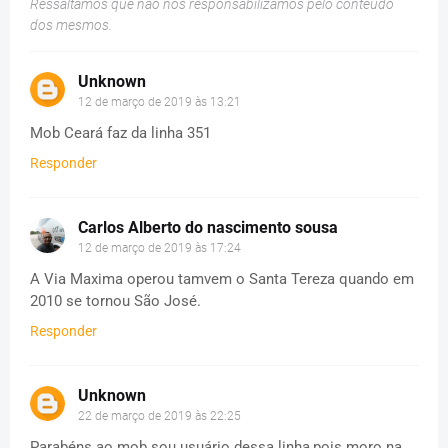
Ressaltamos que não nos responsabilizamos pelo conteúdo
dos mesmos.
Unknown
12 de março de 2019 às 13:21
Mob Ceará faz da linha 351
Responder
Carlos Alberto do nascimento sousa
12 de março de 2019 às 17:24
A Via Maxima operou tamvem o Santa Tereza quando em
2010 se tornou São José.
Responder
Unknown
22 de março de 2019 às 22:25
Parabéns ao mob sou usuário dessa linha,pois moro na