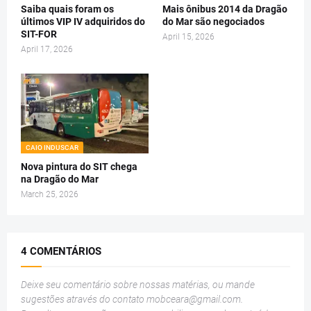
Saiba quais foram os
Mais ônibus 2014 da Dragão
últimos VIP IV adquiridos do
do Mar são negociados
SIT-FOR
April 15, 2026
April 17, 2026
CAIO INDUSCAR
Nova pintura do SIT chega
na Dragão do Mar
March 25, 2026
4 COMENTÁRIOS
Deixe seu comentário sobre nossas matérias, ou mande
sugestões através do contato
mobceara@gmail.com
.