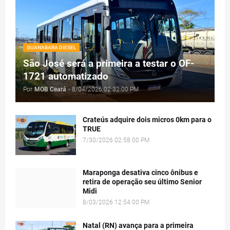
GUANABARA DIESEL
São José será a primeira a testar o OF-
1721 automatizado
Por
MOB Ceará
-
8/04/2026 02:32:00 PM
Crateús adquire dois micros 0km para o
TRUE
7/30/2026 02:58:00 PM
Maraponga desativa cinco ônibus e
retira de operação seu último Senior
Midi
8/03/2026 12:54:00 PM
Natal (RN) avança para a primeira