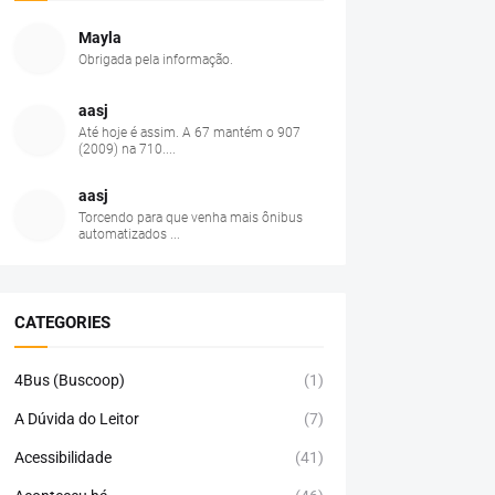
Mayla
Obrigada pela informação.
aasj
Até hoje é assim. A 67 mantém o 907
(2009) na 710....
aasj
Torcendo para que venha mais ônibus
automatizados ...
CATEGORIES
4Bus (Buscoop)
(1)
A Dúvida do Leitor
(7)
Acessibilidade
(41)