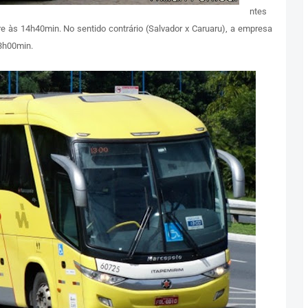
ntes
pre às 14h40min. No sentido contrário (Salvador x Caruaru), a empresa
3h00min.