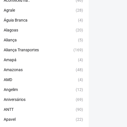
Aconteceu há..
(46)
Agrale
(28)
Águia Branca
(4)
Alagoas
(20)
Aliança
(5)
Aliança Transportes
(169)
Amapá
(4)
Amazonas
(48)
AMD
(4)
Angelim
(12)
Aniversários
(69)
ANTT
(90)
Apavel
(22)