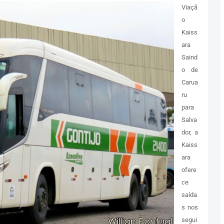
Viaçã
o
Kaiss
ara
Saind
o de
Carua
ru
para
Salva
dor, a
Kaiss
ara
ofere
ce
saída
s nos
segui