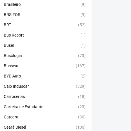
Brasileiro
(9)
BRS-FOR
(9)
BRT
(52)
Bus Report
(1)
Buser
(1)
Busologia
(73)
Busscar
(167)
BYD Auto
(2)
Caio Induscar
(529)
Carrocerias
(18)
Carteira de Estudante
(23)
Catedral
(30)
Ceará Diesel
(100)