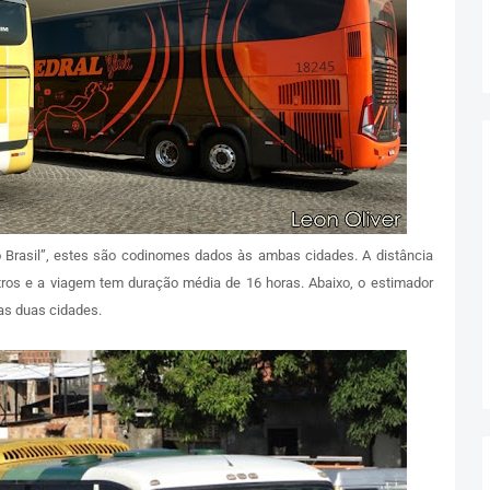
do Brasil”, estes são codinomes dados às ambas cidades. A distância
ros e a viagem tem duração média de 16 horas. Abaixo, o estimador
as duas cidades.