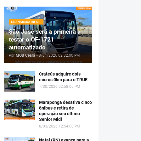
GUANABARA DIESEL
São José será a primeira a
testar o OF-1721
automatizado
Por
MOB Ceará
-
8/04/2026 02:32:00 PM
Crateús adquire dois
micros 0km para o TRUE
7/30/2026 02:58:00 PM
Maraponga desativa cinco
ônibus e retira de
operação seu último
Senior Midi
8/03/2026 12:54:00 PM
Natal (RN) avança para a