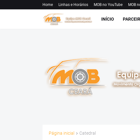
Home
Linhas e Horários
MOB no YouTube
MOB n
INÍCIO
PARCEI
Página inicial
Catedral