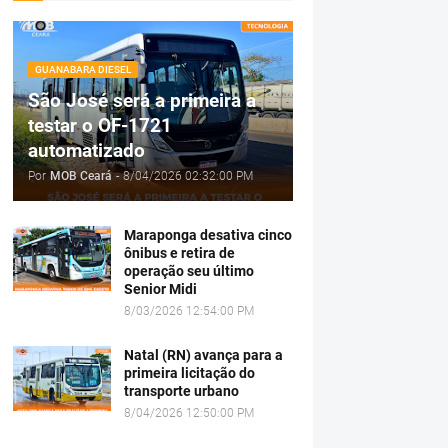
GUANABARA DIESEL
São José será a primeira a
testar o OF-1721
automatizado
Por
MOB Ceará
-
8/04/2026 02:32:00 PM
Maraponga desativa cinco
ônibus e retira de
operação seu último
Senior Midi
8/03/2026 12:54:00 PM
Natal (RN) avança para a
primeira licitação do
transporte urbano
8/04/2026 12:50:00 PM