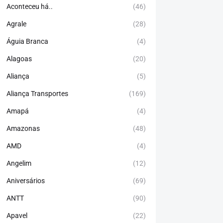
Aconteceu há..
(46)
Agrale
(28)
Águia Branca
(4)
Alagoas
(20)
Aliança
(5)
Aliança Transportes
(169)
Amapá
(4)
Amazonas
(48)
AMD
(4)
Angelim
(12)
Aniversários
(69)
ANTT
(90)
Apavel
(22)