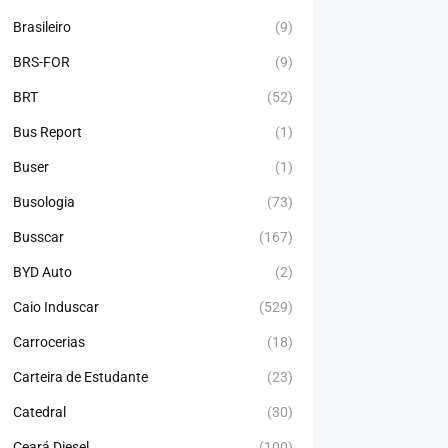
Brasileiro
(9)
BRS-FOR
(9)
BRT
(52)
Bus Report
(1)
Buser
(1)
Busologia
(73)
Busscar
(167)
BYD Auto
(2)
Caio Induscar
(529)
Carrocerias
(18)
Carteira de Estudante
(23)
Catedral
(30)
Ceará Diesel
(100)