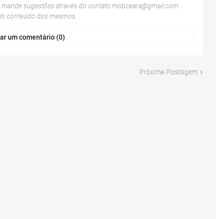
u mande sugestões através do contato
mobceara@gmail.com
.
elo conteúdo dos mesmos.
ar um comentário (0)
Próxima Postagem