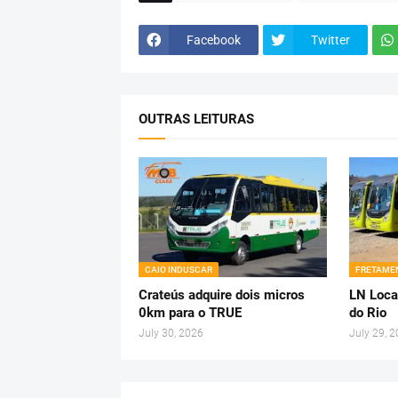
Facebook
Twitter
OUTRAS LEITURAS
CAIO INDUSCAR
FRETAMEN
Crateús adquire dois micros
LN Loca
0km para o TRUE
do Rio
July 30, 2026
July 29, 