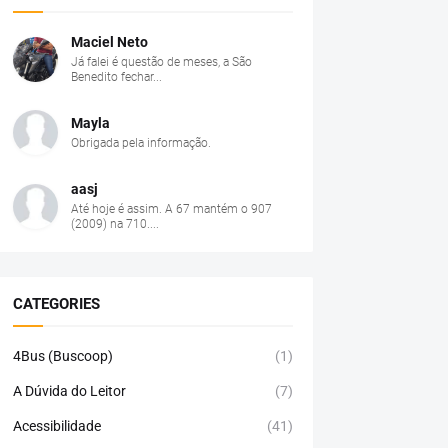
Maciel Neto
Já falei é questão de meses, a São
Benedito fechar...
Mayla
Obrigada pela informação.
aasj
Até hoje é assim. A 67 mantém o 907
(2009) na 710....
CATEGORIES
4Bus (Buscoop)
(1)
A Dúvida do Leitor
(7)
Acessibilidade
(41)