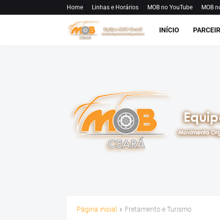
Home
Linhas e Horários
MOB no YouTube
MOB n
INÍCIO
PARCEI
Página inicial
Fretamento e Turismo