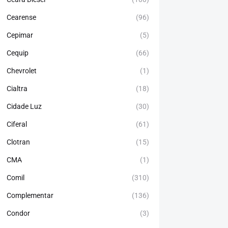
Cearense
(96)
Cepimar
(5)
Cequip
(66)
Chevrolet
(1)
Cialtra
(18)
Cidade Luz
(30)
Ciferal
(61)
Clotran
(15)
CMA
(1)
Comil
(310)
Complementar
(136)
Condor
(3)