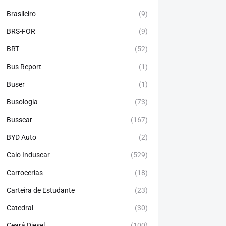
Brasileiro
(9)
BRS-FOR
(9)
BRT
(52)
Bus Report
(1)
Buser
(1)
Busologia
(73)
Busscar
(167)
BYD Auto
(2)
Caio Induscar
(529)
Carrocerias
(18)
Carteira de Estudante
(23)
Catedral
(30)
Ceará Diesel
(100)