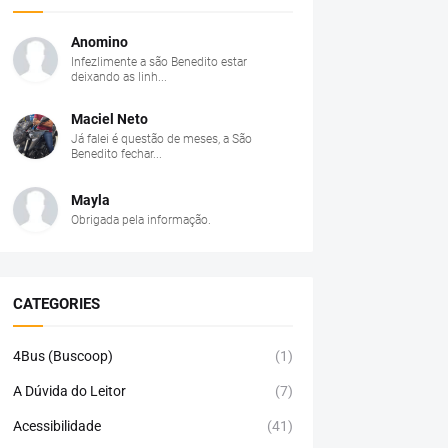
Anomino
Infezlimente a são Benedito estar
deixando as linh...
Maciel Neto
Já falei é questão de meses, a São
Benedito fechar...
Mayla
Obrigada pela informação.
CATEGORIES
4Bus (Buscoop)
(1)
A Dúvida do Leitor
(7)
Acessibilidade
(41)