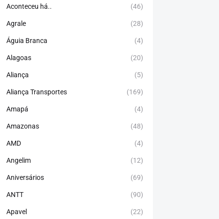
Aconteceu há..
(46)
Agrale
(28)
Águia Branca
(4)
Alagoas
(20)
Aliança
(5)
Aliança Transportes
(169)
Amapá
(4)
Amazonas
(48)
AMD
(4)
Angelim
(12)
Aniversários
(69)
ANTT
(90)
Apavel
(22)