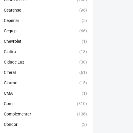
Cearense
(96)
Cepimar
(5)
Cequip
(66)
Chevrolet
(1)
Cialtra
(18)
Cidade Luz
(30)
Ciferal
(61)
Clotran
(15)
CMA
(1)
Comil
(310)
Complementar
(136)
Condor
(3)