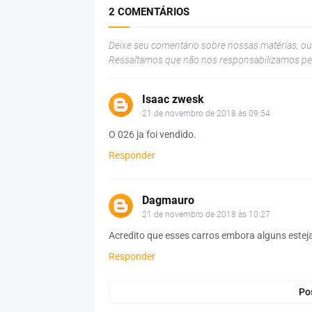
2 COMENTÁRIOS
Deixe seu comentário sobre nossas matérias, o
Ressaltamos que não nos responsabilizamos p
Isaac zwesk
21 de novembro de 2018 às 09:54
O 026 ja foi vendido.
Responder
Dagmauro
21 de novembro de 2018 às 10:27
Acredito que esses carros embora alguns estej
Responder
Po