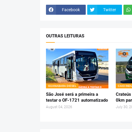
Facebook
Twitter
OUTRAS LEITURAS
GUANABARA DIESEL
CAIO IND
São José será a primeira a
Crateús
testar o OF-1721 automatizado
0km par
August 04, 2026
July 30, 