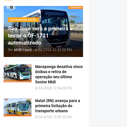
GUANABARA DIESEL
São José será a primeira a
testar o OF-1721
automatizado
Por
MOB Ceará
-
8/04/2026 02:32:00 PM
Maraponga desativa cinco
ônibus e retira de
operação seu último
Senior Midi
8/03/2026 12:54:00 PM
Natal (RN) avança para a
primeira licitação do
transporte urbano
8/04/2026 12:50:00 PM