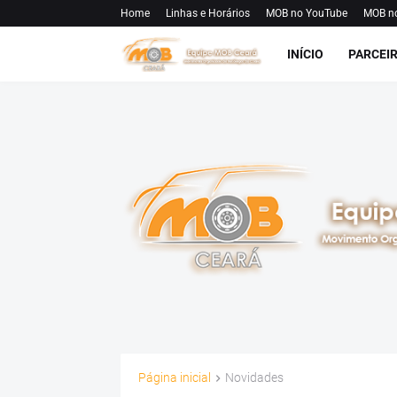
Home
Linhas e Horários
MOB no YouTube
MOB n
INÍCIO
PARCEI
Página inicial
Novidades