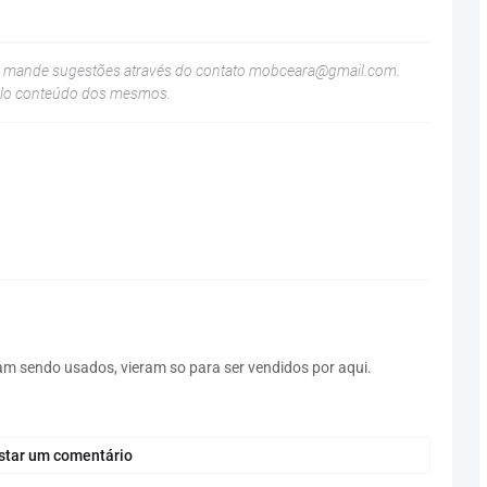
u mande sugestões através do contato
mobceara@gmail.com
.
elo conteúdo dos mesmos.
am sendo usados, vieram so para ser vendidos por aqui.
star um comentário