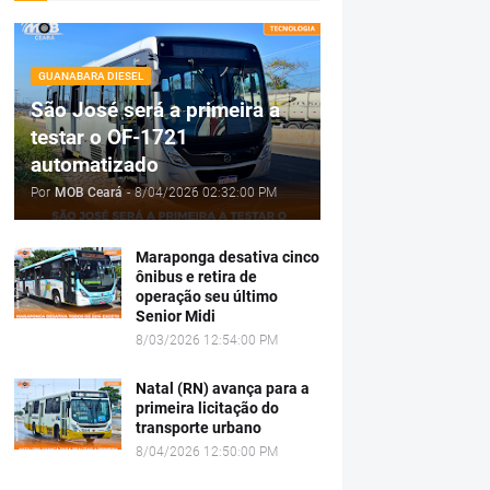
GUANABARA DIESEL
São José será a primeira a
testar o OF-1721
automatizado
Por
MOB Ceará
-
8/04/2026 02:32:00 PM
Maraponga desativa cinco
ônibus e retira de
operação seu último
Senior Midi
8/03/2026 12:54:00 PM
Natal (RN) avança para a
primeira licitação do
transporte urbano
8/04/2026 12:50:00 PM