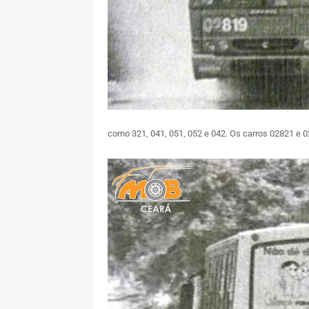
como 321, 041, 051, 052 e 042. Os carros 02821 e