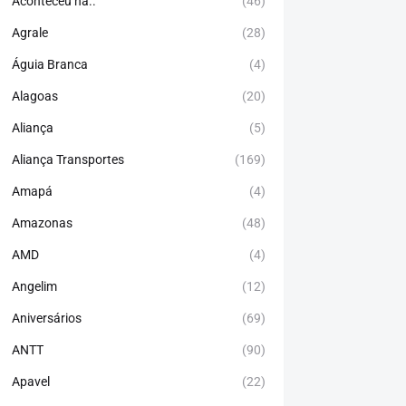
Aconteceu há..
(46)
Agrale
(28)
Águia Branca
(4)
Alagoas
(20)
Aliança
(5)
Aliança Transportes
(169)
Amapá
(4)
Amazonas
(48)
AMD
(4)
Angelim
(12)
Aniversários
(69)
ANTT
(90)
Apavel
(22)