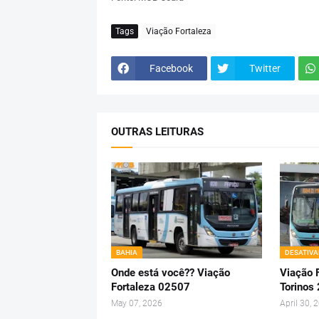
Tags
Viação Fortaleza
Facebook
Twitter
OUTRAS LEITURAS
BAHIA
DESATIV
Onde está você?? Viação
Viação 
Fortaleza 02507
Torinos
May 07, 2026
April 30, 