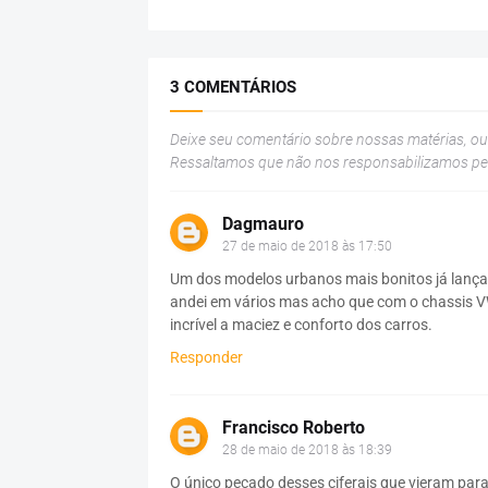
3 COMENTÁRIOS
Deixe seu comentário sobre nossas matérias, o
Ressaltamos que não nos responsabilizamos p
Dagmauro
27 de maio de 2018 às 17:50
Um dos modelos urbanos mais bonitos já lançad
andei em vários mas acho que com o chassis VW
incrível a maciez e conforto dos carros.
Responder
Francisco Roberto
28 de maio de 2018 às 18:39
O único pecado desses ciferais que vieram para