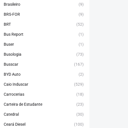
Brasileiro
(9)
BRS-FOR
(9)
BRT
(52)
Bus Report
(1)
Buser
(1)
Busologia
(73)
Busscar
(167)
BYD Auto
(2)
Caio Induscar
(529)
Carrocerias
(18)
Carteira de Estudante
(23)
Catedral
(30)
Ceará Diesel
(100)