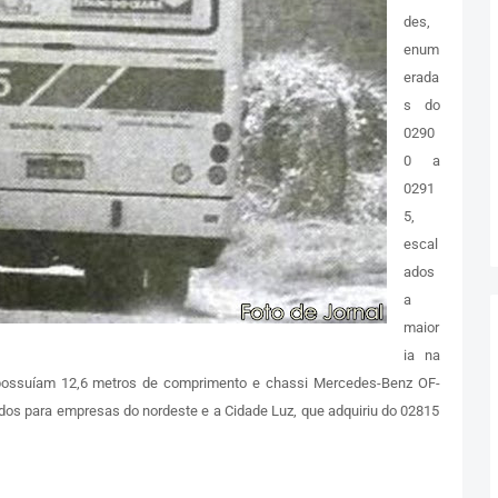
des,
enum
erada
s do
0290
0 a
0291
5,
escal
ados
a
maior
ia na
 possuíam 12,6 metros de comprimento e chassi Mercedes-Benz OF-
dos para empresas do nordeste e a Cidade Luz, que adquiriu do 02815