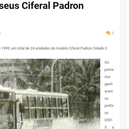
seus Ciferal Padron
M
3
e 1999, um total de 24 unidades do modelo Ciferal Padron Cidade II.
Os
prime
iros
ganh
aram
os
prefix
os
0281
5 a