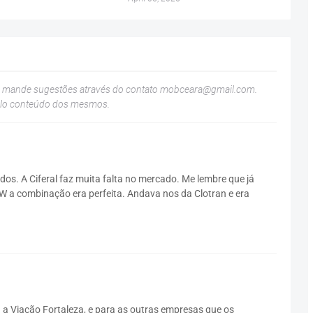
u mande sugestões através do contato
mobceara@gmail.com
.
elo conteúdo dos mesmos.
os. A Ciferal faz muita falta no mercado. Me lembre que já
 a combinação era perfeita. Andava nos da Clotran e era
 a Viação Fortaleza, e para as outras empresas que os