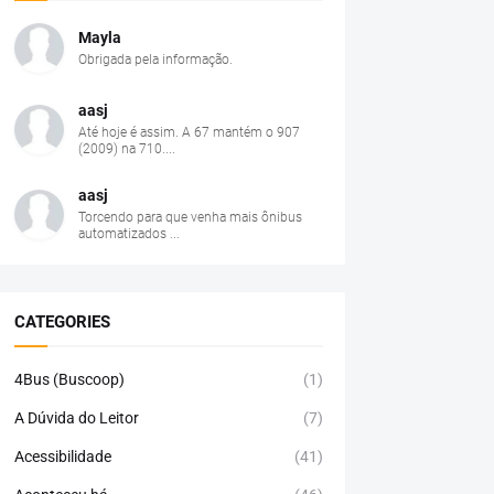
Mayla
Obrigada pela informação.
aasj
Até hoje é assim. A 67 mantém o 907
(2009) na 710....
aasj
Torcendo para que venha mais ônibus
automatizados ...
CATEGORIES
4Bus (Buscoop)
(1)
A Dúvida do Leitor
(7)
Acessibilidade
(41)