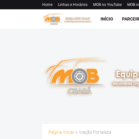
Home
Linhas e Horários
MOB no YouTube
MOB n
INÍCIO
PARCEI
Página inicial
Viação Fortaleza