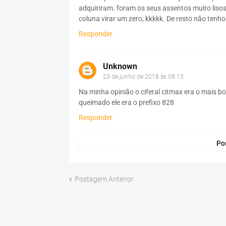
adquiriram. foram os seus assentos muito liso
coluna virar um zero, kkkkk. De resto não tenho
Responder
Unknown
23 de junho de 2018 às 08:15
Na minha opinião o ciferal citmax era o mais bo
queimado ele era o prefixo 828
Responder
Po
Postagem Anterior