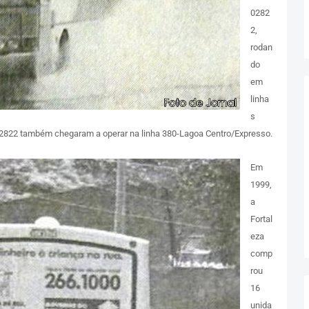
0282
2,
rodan
do
em
linha
s
 02822 também chegaram a operar na linha 380-Lagoa Centro/Expresso.
Em
1999,
a
Fortal
eza
comp
rou
16
unida