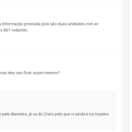
da informação prestada pois são duas unidades com ar-
 o 801 rodando.
,mas eles vao ficar assim mesmo?
la dianteira, já os do Crato pelo que vi ainda e na traseira