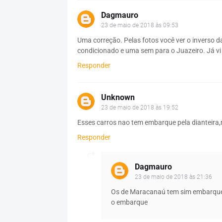
Dagmauro
23 de maio de 2018 às 09:53
Uma correção. Pelas fotos você ver o inverso 
condicionado e uma sem para o Juazeiro. Já vi
Responder
Unknown
23 de maio de 2018 às 19:52
Esses carros nao tem embarque pela dianteira
Responder
Dagmauro
23 de maio de 2018 às 21:36
Os de Maracanaú tem sim embarque pe
o embarque