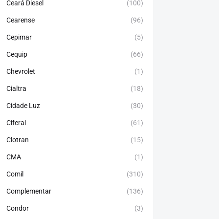
Ceará Diesel
(100)
Cearense
(96)
Cepimar
(5)
Cequip
(66)
Chevrolet
(1)
Cialtra
(18)
Cidade Luz
(30)
Ciferal
(61)
Clotran
(15)
CMA
(1)
Comil
(310)
Complementar
(136)
Condor
(3)