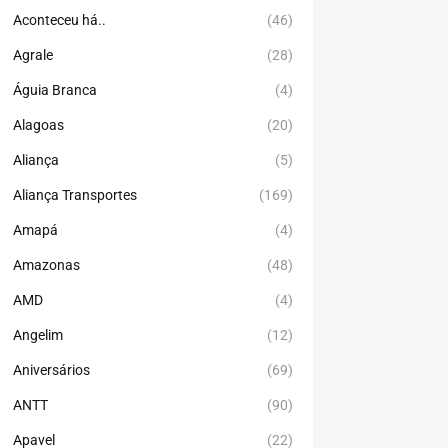
Aconteceu há..
(46)
Agrale
(28)
Águia Branca
(4)
Alagoas
(20)
Aliança
(5)
Aliança Transportes
(169)
Amapá
(4)
Amazonas
(48)
AMD
(4)
Angelim
(12)
Aniversários
(69)
ANTT
(90)
Apavel
(22)