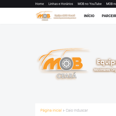
Home
Linhas e Horários
MOB no YouTube
MOB n
INÍCIO
PARCEI
Página inicial
Caio Induscar