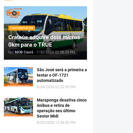
CAIO INDUSCAR
Crateús adquire dois micros
0km para o TRUE
Por
MOB Ceará
-
7/30/2026 02:58:00 PM
São José será a primeira a
testar o OF-1721
automatizado
8/04/2026 02:32:00 PM
Maraponga desativa cinco
ônibus e retira de
operação seu último
Senior Midi
8/03/2026 12:54:00 PM