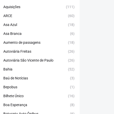
Aquisições
(111)
ARCE
(60)
Asa Azul
(18)
Asa Branca
(6)
Aumento de passagens
(18)
Autoviária Freitas
(26)
Autoviária São Vicente de Paulo
(26)
Bahia
(52)
Baú de Notícias
(3)
Bepobus
(1)
Bilhete Único
(16)
Boa Esperança
(8)
Botucatu Auto Ônibus
(6)