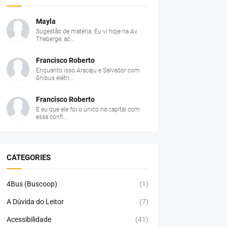
Mayla
Sugestão de matéria: Eu vi hoje na Av
Theberge, ac...
Francisco Roberto
Enquanto isso Aracaju e Salvador com
ônibus elétri...
Francisco Roberto
E eu que ele foi o único na capital com
essa confi...
CATEGORIES
4Bus (Buscoop)
(1)
A Dúvida do Leitor
(7)
Acessibilidade
(41)