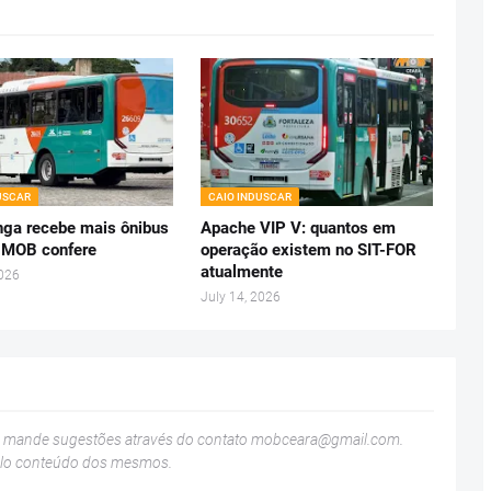
USCAR
CAIO INDUSCAR
ga recebe mais ônibus
Apache VIP V: quantos em
 MOB confere
operação existem no SIT-FOR
atualmente
2026
July 14, 2026
u mande sugestões através do contato
mobceara@gmail.com
.
elo conteúdo dos mesmos.