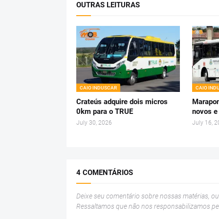
OUTRAS LEITURAS
CAIO INDUSCAR
CAIO IND
Crateús adquire dois micros
Marapon
0km para o TRUE
novos e
July 30, 2026
July 16, 
4 COMENTÁRIOS
Deixe seu comentário sobre nossas matérias, o
Ressaltamos que não nos responsabilizamos p