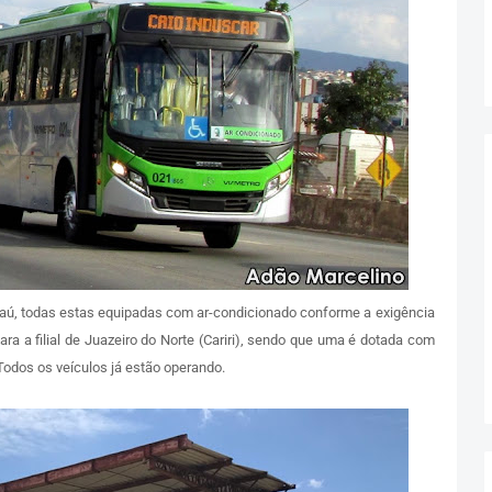
ú, todas estas equipadas com ar-condicionado conforme a exigência
ara a filial de Juazeiro do Norte (Cariri), sendo que uma é dotada com
odos os veículos já estão operando.