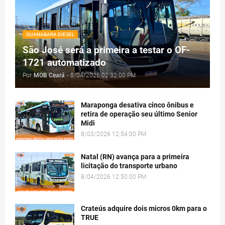
GUANABARA DIESEL
São José será a primeira a testar o OF-
1721 automatizado
Por
MOB Ceará
-
8/04/2026 02:32:00 PM
Maraponga desativa cinco ônibus e
retira de operação seu último Senior
Midi
8/03/2026 12:54:00 PM
Natal (RN) avança para a primeira
licitação do transporte urbano
8/04/2026 12:50:00 PM
Crateús adquire dois micros 0km para o
TRUE