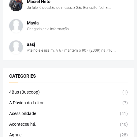
Maciel Neto
Já falei é questão de meses, a São Benedito fechar...
Mayla
Obrigada pela informação.
aasj
Até hoje é assim. A 67 mantém o 907 (2009) na 710....
CATEGORIES
4Bus (Buscoop)
(1)
A Dúvida do Leitor
(7)
Acessibilidade
(41)
Aconteceu há..
(46)
Agrale
(28)