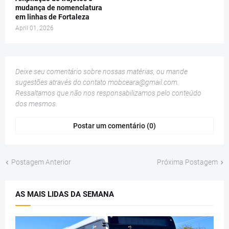
mudança de nomenclatura
em linhas de Fortaleza
April 01, 2026
Deixe seu comentário sobre nossas matérias, ou mande
sugestões através do contato
mobceara@gmail.com
.
Ressaltamos que não nos responsabilizamos pelo conteúdo
dos mesmos.
Postar um comentário (0)
Postagem Anterior
Próxima Postagem
AS MAIS LIDAS DA SEMANA