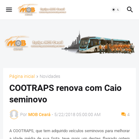
Página inicial
Novidades
COOTRAPS renova com Caio
seminovo
Por
MOB Ceará
-
5/22/2018 05:00:00 AM
4
A COOTRAPS, que tem adquirido veículos seminovos para melhorar
a idade média de sua frota, teve mais um destes flagrado ontem