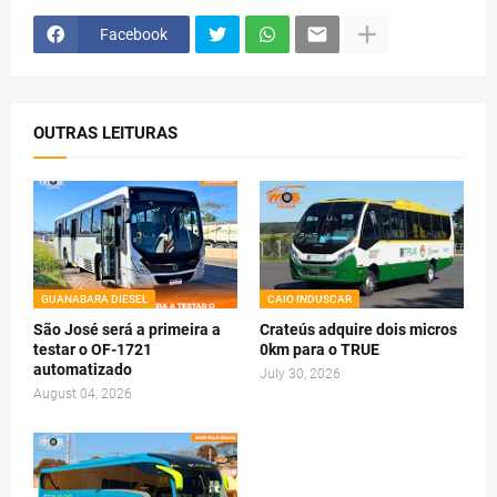
Facebook
OUTRAS LEITURAS
GUANABARA DIESEL
CAIO INDUSCAR
São José será a primeira a
Crateús adquire dois micros
testar o OF-1721
0km para o TRUE
automatizado
July 30, 2026
August 04, 2026