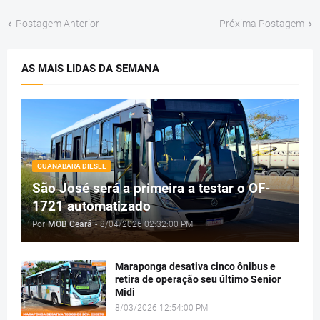
Postagem Anterior
Próxima Postagem
AS MAIS LIDAS DA SEMANA
GUANABARA DIESEL
São José será a primeira a testar o OF-
1721 automatizado
Por
MOB Ceará
-
8/04/2026 02:32:00 PM
Maraponga desativa cinco ônibus e
retira de operação seu último Senior
Midi
8/03/2026 12:54:00 PM