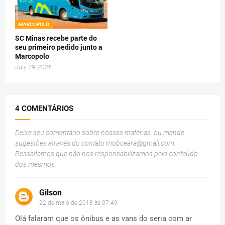
MARCOPOLO
SC Minas recebe parte do
seu primeiro pedido junto a
Marcopolo
July 29, 2026
4 COMENTÁRIOS
Deixe seu comentário sobre nossas matérias, ou mande
sugestões através do contato
mobceara@gmail.com
.
Ressaltamos que não nos responsabilizamos pelo conteúdo
dos mesmos.
Gilson
22 de maio de 2018 às 07:49
Olá falaram que os ônibus e as vans do seria com ar