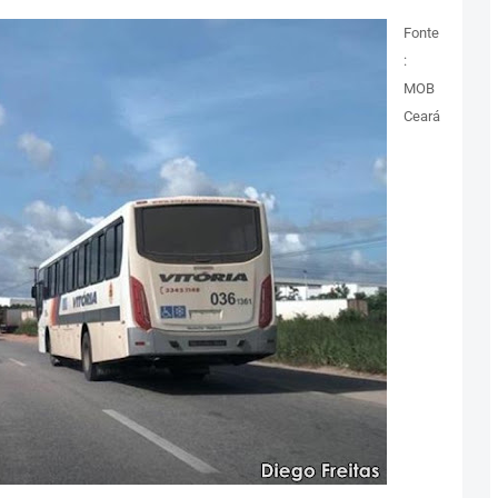
Fonte
:
MOB
Ceará