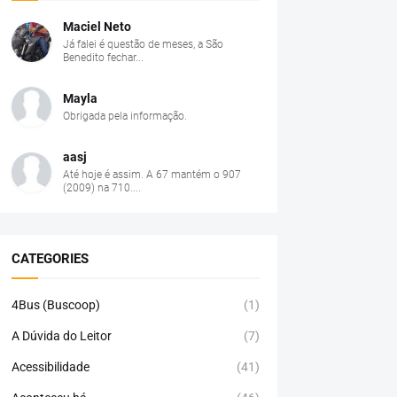
Maciel Neto
Já falei é questão de meses, a São
Benedito fechar...
Mayla
Obrigada pela informação.
aasj
Até hoje é assim. A 67 mantém o 907
(2009) na 710....
CATEGORIES
4Bus (Buscoop)
(1)
A Dúvida do Leitor
(7)
Acessibilidade
(41)