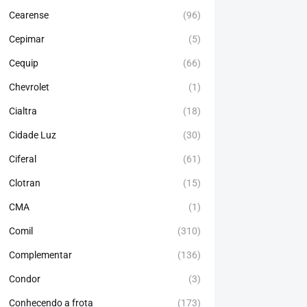
Cearense
(96)
Cepimar
(5)
Cequip
(66)
Chevrolet
(1)
Cialtra
(18)
Cidade Luz
(30)
Ciferal
(61)
Clotran
(15)
CMA
(1)
Comil
(310)
Complementar
(136)
Condor
(3)
Conhecendo a frota
(173)