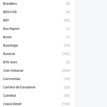
Brasileiro
(9)
BRS-FOR
(9)
BRT
(52)
Bus Report
(1)
Buser
(1)
Busologia
(73)
Busscar
(167)
BYD Auto
(2)
Caio Induscar
(529)
Carrocerias
(18)
Carteira de Estudante
(23)
Catedral
(30)
Ceará Diesel
(100)