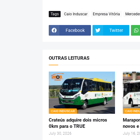
Tags
Caio Induscar
Empresa Vitória
Mercede
Facebook
Twitter
OUTRAS LEITURAS
CAIO INDUSCAR
CAIO IND
Crateús adquire dois micros
Marapon
0km para o TRUE
novos e
July 30, 2026
July 16, 