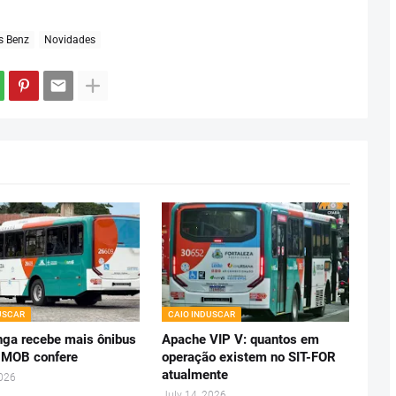
s Benz
Novidades
USCAR
CAIO INDUSCAR
ga recebe mais ônibus
Apache VIP V: quantos em
 MOB confere
operação existem no SIT-FOR
atualmente
2026
July 14, 2026