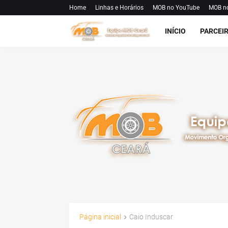
Home
Linhas e Horários
MOB no YouTube
MOB n
INÍCIO
PARCEI
Página inicial
Caio Induscar