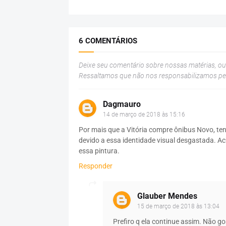
6 COMENTÁRIOS
Deixe seu comentário sobre nossas matérias, o
Ressaltamos que não nos responsabilizamos p
Dagmauro
14 de março de 2018 às 15:16
Por mais que a Vitória compre ônibus Novo, te
devido a essa identidade visual desgastada. A
essa pintura.
Responder
Glauber Mendes
15 de março de 2018 às 13:04
Prefiro q ela continue assim. Não g