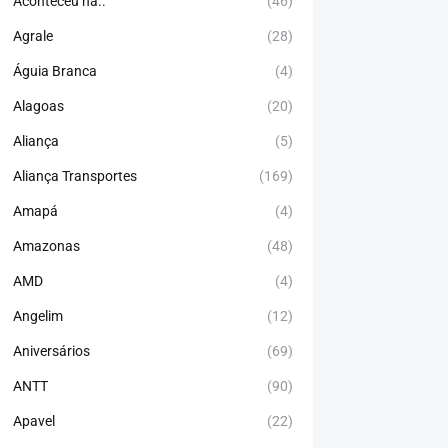
Aconteceu há..
(46)
Agrale
(28)
Águia Branca
(4)
Alagoas
(20)
Aliança
(5)
Aliança Transportes
(169)
Amapá
(4)
Amazonas
(48)
AMD
(4)
Angelim
(12)
Aniversários
(69)
ANTT
(90)
Apavel
(22)