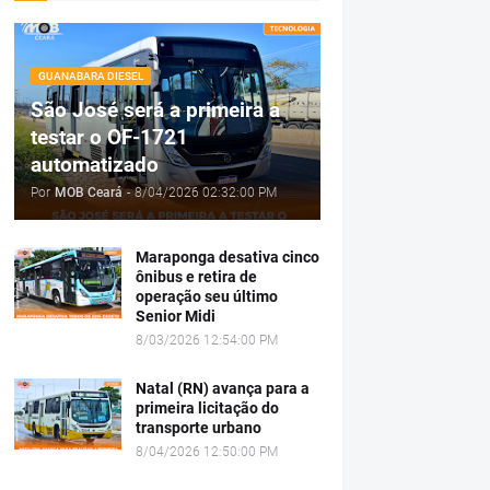
GUANABARA DIESEL
São José será a primeira a
testar o OF-1721
automatizado
Por
MOB Ceará
-
8/04/2026 02:32:00 PM
Maraponga desativa cinco
ônibus e retira de
operação seu último
Senior Midi
8/03/2026 12:54:00 PM
Natal (RN) avança para a
primeira licitação do
transporte urbano
8/04/2026 12:50:00 PM