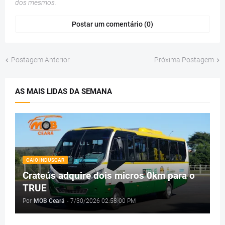
dos mesmos.
Postar um comentário (0)
Postagem Anterior
Próxima Postagem
AS MAIS LIDAS DA SEMANA
CAIO INDUSCAR
Crateús adquire dois micros 0km para o
TRUE
Por
MOB Ceará
-
7/30/2026 02:58:00 PM