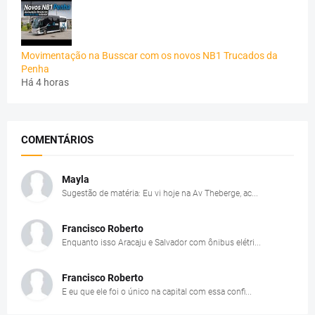
Movimentação na Busscar com os novos NB1 Trucados da
Penha
Há 4 horas
COMENTÁRIOS
Mayla
Sugestão de matéria: Eu vi hoje na Av Theberge, ac...
Francisco Roberto
Enquanto isso Aracaju e Salvador com ônibus elétri...
Francisco Roberto
E eu que ele foi o único na capital com essa confi...