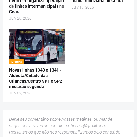
Leito e reorganiza operação
malha rodoviária no Ceará
de linhas intermunicipais no
July 17, 2026
Ceará
July 20, 2026
LINHAS
Novas linhas 1340 e 1341 -
Aldeota/Cidade das
Crianças/Centro SP1 e SP2
iniciarão segunda
July 03, 2026
Deixe seu comentário sobre nossas matérias, ou mande
sugestões através do contato
mobceara@gmail.com
.
Ressaltamos que não nos responsabilizamos pelo conteúdo