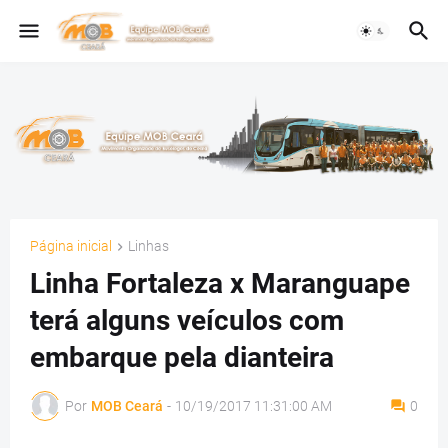
Página inicial
Linhas
Linha Fortaleza x Maranguape
terá alguns veículos com
embarque pela dianteira
Por
MOB Ceará
-
10/19/2017 11:31:00 AM
0